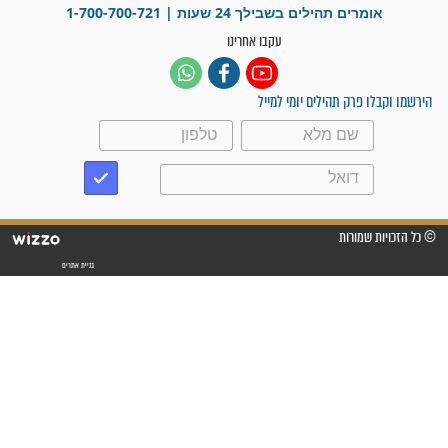
"משהו בתוכי ידע שההריון הזה
זקוק לתפילות": סיפור ישועה
מדהים בזכות התפילות מדי יום
"אשמח שתודיעו למתפללים
עלינו שהקב"ה שמע לתפילות
וחתמתי על חוזה עבודה אחרי
שנתיים של חיפוש!"
"לא להתייאש חס ושלום, גם
אם הזיווג עוד לא מגיע"