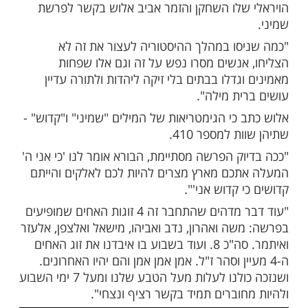
ות עוד תוכן חדש ומפתיע! התחברו לכל
מות שלנו בתהילים
בלחיצה כאן >>>​
"המספר שמונה 8 מסמל את האין סוף והוא גם נראה כמו
 ביום השמיני אנחנו עושים את הברית כי הברית
ר הנצחי והאין סופי", כך פתח את הפוסט
שלו השחקן והזמר אביב אלוש בקשר לפרשת
סו במהלך ההיסטוריה לעצור את זה לא
אנשים מסרו נפש על זה וגם אלו שפחות
גדלו בבתים בלי זיקה ליהדות ולתורה עדיין
ית מילה".
 כי הגימטריאות של המילים "שמיני" ו"קדוש" -