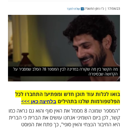
א החיבור הנצחי והאין סופי. כמה שניסו במהלך
ה לעצור את זה לא הצליחו, אנשים מסרו נפש
 אלו שפחות מאמינים וגדלו בבתים בלי זיקה
תורה עדיין עושים ברית מילה"
שלח לחבר
מה הקשר בין מה שקורה במדינה לבין המספר 8? הסלב שמסביר על
בסיפרה