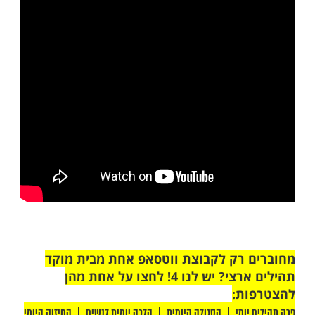
 למספר 410.
ק הפרשה מסתיימת, הבורא אומר לנו 'כי אני ה'
כם מארץ מצרים להיות לכם לאלקים והייתם
 קדוש אני'".
"עוד דבר מדהים שהתחבר זה 4 זוגות האחים שמופיעים
שה ואהרון, נדב ואביהו, מישאל ואלצפן, אלעזר
ואיתמר. סה"כ 8. ועוד בשבוע בו איבדנו את זוג האחים
יין וסהר ז"ל. אמן אמן אמן והם יהיו האחרונים.
ושנזכה כולנו לעלות מעל הטבע שלנו ומעל 7 ימי השבוע
חוברים תמיד בקשר רציף ונצחי".