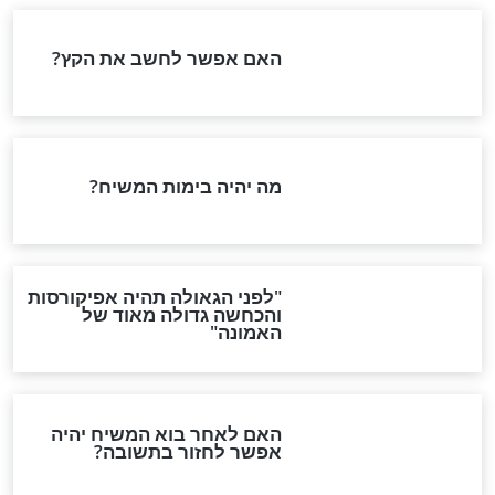
דרך האמונה
העברי בכותל
מפורסמים
שתפת את עם
הזמר הבינלאומי: "אסור
אמונה נותנת לי
להתייאש, ישועת ה' כהרף
עין"
חדשות יהדות