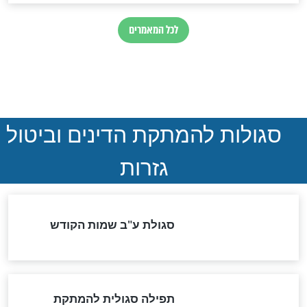
הותר לפרסום: לוחמי מילואים
נהרגו בדרום לבנון
ההסכם החשאי של טראמפ
ואיראן: בלי שקיפות ועם הרבה
סימני שאלה
המסמך האבוד שנחשף
במרתפי מוסקבה: כתב היד
הנדיר של הרשב"ם התגלה