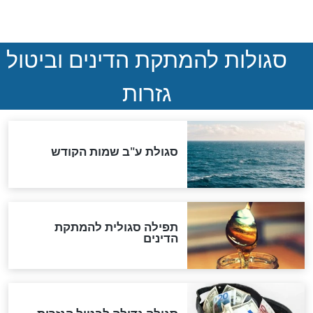
המסמך האבוד שנחשף
במרתפי מוסקבה: כתב היד
הנדיר של הרשב"ם התגלה
שורדת השואה שחוגגת 100:
"מודה לקב"ה על כל השנים"
לכל המאמרים
אחרית הימים