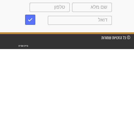
שנתיים של חיפוש!"
"לא להתייאש חס ושלום, גם
אם הזיווג עוד לא מגיע"
לכל המאמרים
סגולות לשמירה והגנה
פסוקים סגוליים לשמירה
בדרכים