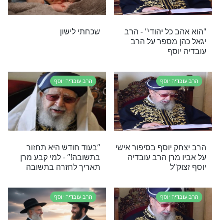
 געגוע: סגולה
קידוש השם של מרן רבנו
 ג’ חשון, הילולת
עובדיה יוסף זצוק"ל בטקס
ה יוסף זצוק"ל
"פרס ישראל"
ה יוסף
הרב עובדיה יוסף