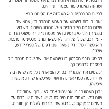
ות עוד תוכן חדש ומפתיע! התחברו לכל
מות שלנו בתהילים
בלחיצה כאן >>>​
 נפלו שמונה לוחמים לאחר שפגע ברכב
 שלהם - הנמ"ר ההנדסי - טיל נ"ט ונשרף,
הלוחם שלום מנחם ז"ל.
מימה מזרחי הגיע לנחם את משפחתו השכולה,
מו סיפור מצמרר ומדהים.
ברתית היא העלתה את הפוסט הבא:
בות לשמוע את האמא הנמרה הזו, אמא של
ם הי"ד מבית א-ל. ההרוג השמיני השבוע
נדסי ברפיח. היא מספרת לי, וזה פשוט מדהים
 שכולו פלדה, ולא נשאר ממנו סנטימטר מתכת.