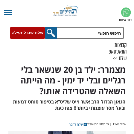
שלח שם לתפילה
מצמרר: ילד בן 20 שנשאר בלי
 ובלי יד ימין - מה הייתה
 שהטרידה אותו?
ול הרב אשר וייס שליט’’א בסיפור סוחט דמעות