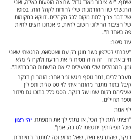
מות שלנו בתהילים
בלחיצה כאן >>>​
יש עליות וירידות, יש פיתויים ויש ניסיונות – זה
אני שר עליהם ומאמין בהם".
מר המוכר ישי ריבו בראיון לרוני קובן.
שלי הם דתיים מאוד חזקים, והופעות שהם
עו אליהן היו רק כשהופעתי לקהל בהפרדה",
 ציבור מאוד גדול שרוצה הופעות כאלה, ואני
זו ההזדמנות שלי להודות לקהל הזה. בסופו
ריך לתת מקום לכל הקהלים. דווקא במקומות
 החילוני חשוב להיות, כי אנחנו רוצים לחיות
ת".
טלפון כשר מוגן רק עם וואטסאפ, הרגשתי שאני