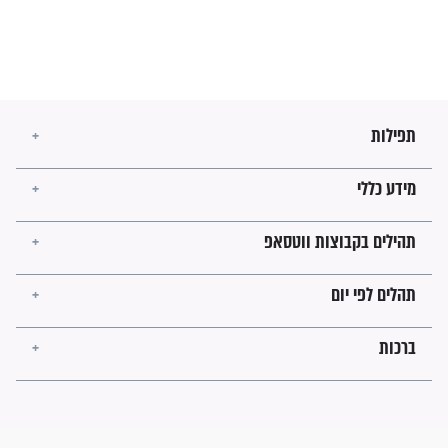
בנו של הבבא סאלי: "אלו
השניות האחרונות לפני מלחמה
עולמית"
מה יהיו גבולות ארץ ישראל
בזמן הגאולה?
לכל המאמרים
ישועות תהילים