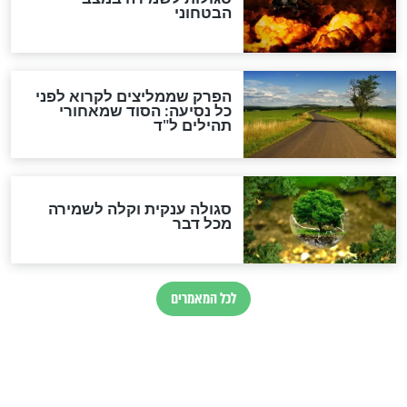
לכל המאמרים
מיסטיקה וקבלה
הרב שמואל אליהו: זה המפתח
לגאולה
זהו החוק הקוסמי שמחייב את
חורבנה של איראן לפי ספר
הזוהר הקדוש