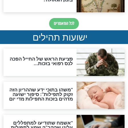
לכל המאמרים
ות להמתקת הדינים וביטול
גזרות
סגולת ע"ב שמות הקודש