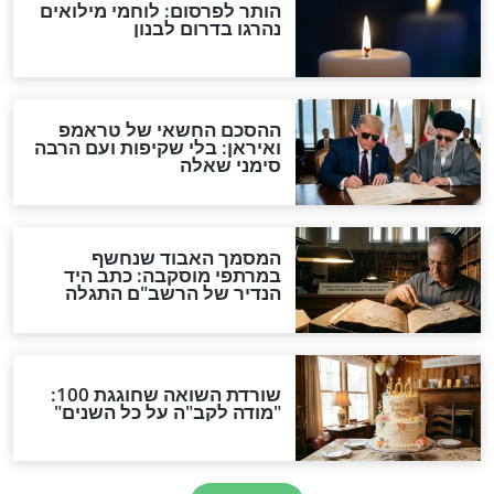
מפורסמים
מכריזה: "כשאני
כתב אתר מאקו, שמעון
צנוע וארוך – יש
איפרגן: "אני מאמין בבורא
חה מלמעלה בכל
עולם"
מפורסמים