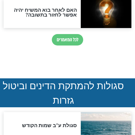
חדשות יהדות
הותר לפרסום: לוחמי מילואים
נהרגו בדרום לבנון
ההסכם החשאי של טראמפ
ואיראן: בלי שקיפות ועם הרבה
סימני שאלה
המסמך האבוד שנחשף
במרתפי מוסקבה: כתב היד
הנדיר של הרשב"ם התגלה