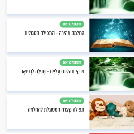
סגולות לבריאות
החלמה מהירה - התפילה הסגולית
סגולות לבריאות
פִּרְקֵי תְּהִלִּים סְגֻלִּיִּים - תְּפִלָּה לִרְפוּאָה
סגולות לבריאות
תפילה קצרה המסוגלת להחלמה