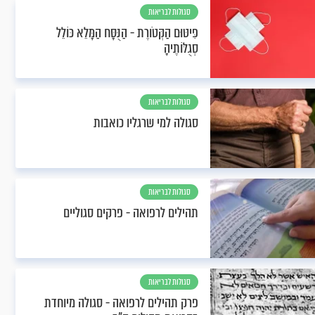
סגולות לבריאות
פִּיטּוּם הַקְּטֹורֶת - הַנֻּסָּח הַמָּלֵא כּוֹלֵל
סְגֻלּוֹתֶיהָ
סגולות לבריאות
סגולה למי שרגליו כואבות
סגולות לבריאות
תהילים לרפואה - פרקים סגוליים
סגולות לבריאות
פרק תהילים לרפואה - סגולה מיוחדת