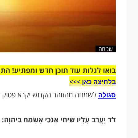
שמחה
בואו לגלות עוד תוכן חדש ומפתיע! הת
בלחיצה כאן >>>​
לשמחה מהזוהר הקדוש יקרא פסוק ל
סגולה
לד יֶעֱרַב עָלָיו שִׂיחִי אָנֹכִי אֶשְׂמַח בַּיהוָה: