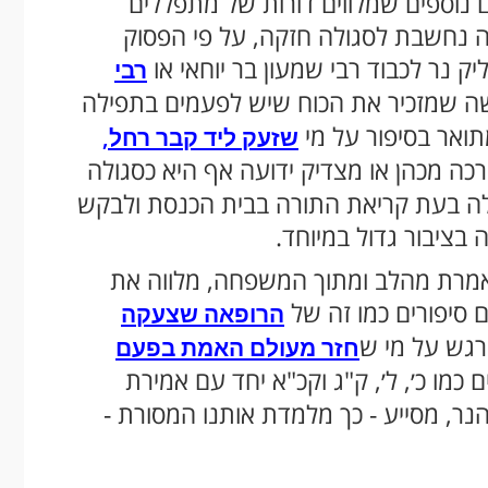
 נוספים שמלווים דורות של מתפללים
 נחשבת לסגולה חזקה, על פי הפסוק
ק נר לכבוד רבי שמעון בר יוחאי או
רבי
ה שמזכיר את הכוח שיש לפעמים בתפילה
ואר בסיפור על מי
שזעק ליד קבר רחל,
כה מכהן או מצדיק ידועה אף היא כסגולה
ולה בעת קריאת התורה בבית הכנסת ולבקש
 בציבור גדול במיוחד.
נאמרת מהלב ומתוך המשפחה, מלווה את
 סיפורים כמו זה של
הרופאה שצעקה
רגש על מי ש
חזר מעולם האמת בפעם
כמו כ׳, ל׳, ק"ג וקכ"א יחד עם אמירת
ר, מסייע - כך מלמדת אותנו המסורת -