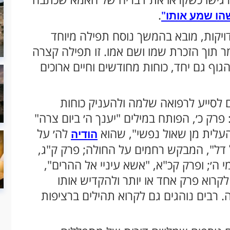
.
שהו שמע אותו"
ויקות, מובא בהמשך נוסח תפילה מיוחד
תוך הזכרת שמו ושם אמו. זו תפילה קצרה
ף גם יחד, כוחות מחודשים וחיים ארוכים
 לסייע לרפואה שלמה ולהעניק כוחות
רק כ׳, הפותח במילים "יענך ה׳ ביום צרה"
 העלית מן שאול נפשי", שהוא
לה׳ על
הודיה
 דל", המבקש רחמים על החולה; פרק ק"ג,
י ה׳; ופרק קכ"א, "אשא עיניי אל ההרים",
רוא פרק אחד או יותר ולהקדיש אותו
. רבים נוהגים גם לקרוא תהילים ברציפות