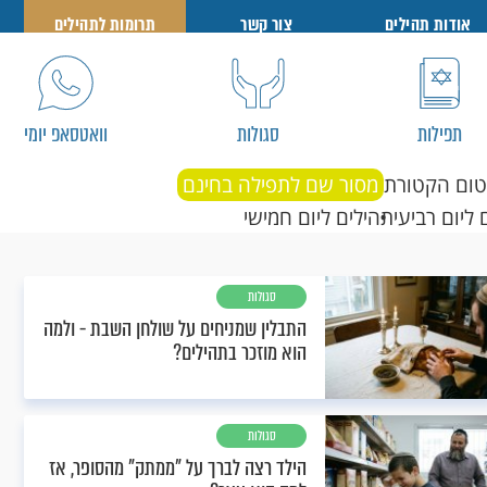
אודות תהילים
צור קשר
תרומות לתהילים
תפילות
סגולות
וואטסאפ יומי
טום הקטורת
מסור שם לתפילה בחינם
 ליום רביעי
תהילים ליום חמישי
סגולות
התבלין שמניחים על שולחן השבת - ולמה
הוא מוזכר בתהילים?
סגולות
הילד רצה לברך על "ממתק" מהסופר, אז