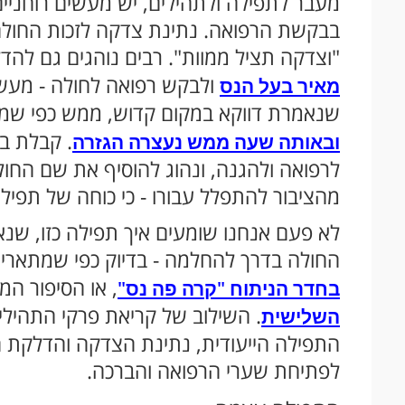
מעבר לתפילה ולתהילים, יש מעשים רוחניים
בבקשת הרפואה. נתינת צדקה לזכות החולה
"וצדקה תציל ממוות". רבים נוהגים גם להדלי
ולבקש רפואה לחולה - מעש
מאיר בעל הנס
שנאמרת דווקא במקום קדוש, ממש כפי שמת
. קבלת בר
ובאותה שעה ממש נעצרה הגזרה
לרפואה ולהגנה, ונהוג להוסיף את שם הח
מהציבור להתפלל עבורו - כי כוחה של תפילה
לא פעם אנחנו שומעים איך תפילה כזו, ש
החולה בדרך להחלמה - בדיוק כפי שמתארים
, או הסיפור המ
בחדר הניתוח "קרה פה נס"
. השילוב של קריאת פרקי התהילים 
השלישית
התפילה הייעודית, נתינת הצדקה והדלקת הנ
לפתיחת שערי הרפואה והברכה.