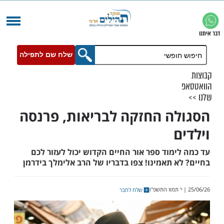
שלח שם לתפילה
ה החזקה לבריאות, פרנסה
מוד ספר אור החיים הקדוש יכול לעזור לכם
 תאמינו! צפו בדבריו של הרב אלימלך בידרמן