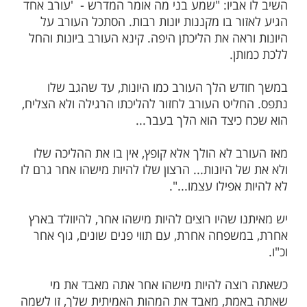
ות עוד תוכן חדש ומפתיע! התחברו לכל
מות שלנו בתהילים
בלחיצה כאן >>>​
 יצא עמית לחצר ביתו וראה עורב. פסע העורב
, פסע עוד צעד וקפץ. הסתקרן עמית, ניגש
אלו: "אבא, מדוע העורב קופץ בהליכתו? מדוע
וסע כשאר העופות?".
אביו: "שמע בני מה אומר המדרש - 'עורב אחד
ר בו מקננות יונות רבות. הסתכל העורב על
אה את הליכתן היפה. קינא העורב ביונות והחל
תן.
ש הלך העורב כמו היונות, עד שהגב שלו
ליט העורב לחזור להליכתו הרגילה ולא הצליח,
כיצד הוא הלך בעבר...