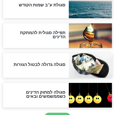
המסמך האבוד שנחשף
במרתפי מוסקבה: כתב היד
הנדיר של הרשב"ם התגלה
שורדת השואה שחוגגת 100:
"מודה לקב"ה על כל השנים"
לכל המאמרים
אחרית הימים