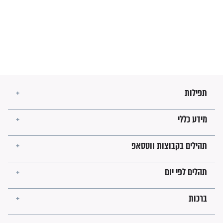
הזוהר הקדוש
בנו של הבבא סאלי: "אלו
השניות האחרונות לפני מלחמה
עולמית"
מה יהיו גבולות ארץ ישראל
בזמן הגאולה?
לכל המאמרים