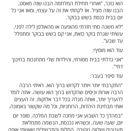
מות שלנו בתהילים
בלחיצה כאן >>>​
השפיעה עליי מאוד, במיוחד ברמה האמונית.
תי מאמין, התפללתי, שמרתי שבת, אבל
תחלתי להתפלל כל בוקר”.
ראיון מרגש למאקו הזמר דודו אהרון.
 היה מניין בבית הכנסת שלי בתפילות בוקר",
, "ואחרי תחילת המלחמה הבנו שזה מאסט,
מציל. אז לקחתי את זה על עצמי, ומאז אני כל
 כנסת בשש בבוקר.
 מתי חזרתי מהופעה או מהאולפן לילה לפני,
רת בוקר כזאת, אני קם בשש בבוקר ומתפלל
וסיף: