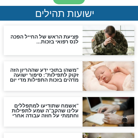
לכל המאמרים
ות להמתקת הדינים וביטול
גזרות
סגולת ע"ב שמות הקודש