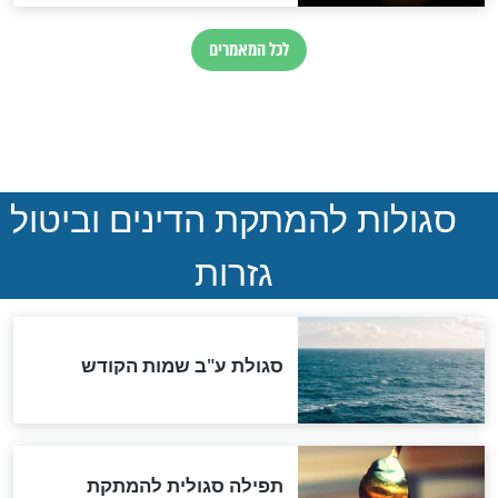
חדשות יהדות
הותר לפרסום: לוחמי מילואים
נהרגו בדרום לבנון
ההסכם החשאי של טראמפ
ואיראן: בלי שקיפות ועם הרבה
סימני שאלה
המסמך האבוד שנחשף
במרתפי מוסקבה: כתב היד
הנדיר של הרשב"ם התגלה