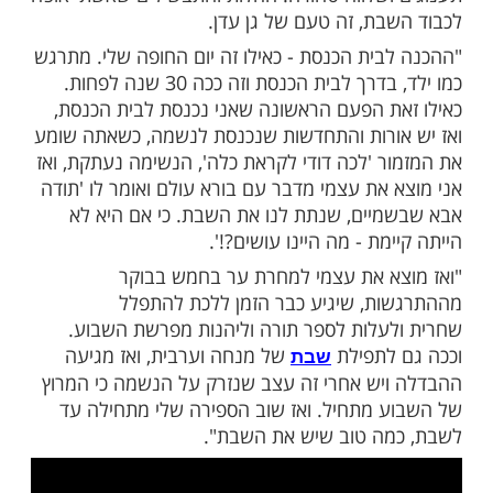
י בבית מסורתי, והילדות שלי מתחנכות בחינוך
 בעבר:
יותר ויותר לקדוש ברוך הוא. ראיתי הרבה
ות וניסים שהקדוש ברוך הוא עושה. אתה לומד
ותר, ואתה מגלה בכל דבר אלוקות. זה העצים
ינת היהדות, הרוחניות, וכל מה שקשור באמונה.
ל השבוע אני מחכה לשבת המלכה. סופר יום
 שעה. וכשהיא נכנסת, הנשמה מתמלאת
ושלווה טהורה. החלות והתבשילים שאשתי אופה
בת, זה טעם של גן עדן.
בית הכנסת - כאילו זה יום החופה שלי. מתרגש
כמו ילד, בדרך לבית הכנסת וזה ככה 30 שנה לפחות.