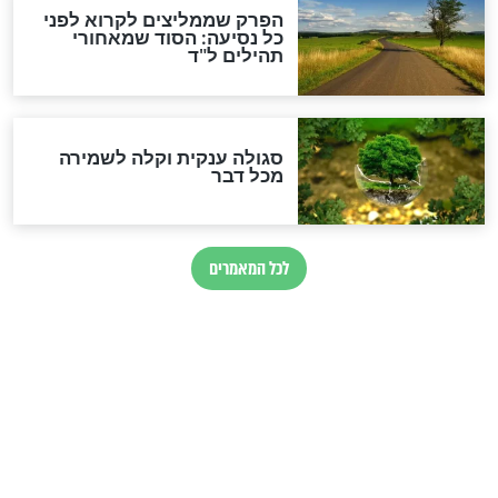
לכל המאמרים
מיסטיקה וקבלה
הרב שמואל אליהו: זה המפתח
לגאולה
זהו החוק הקוסמי שמחייב את
חורבנה של איראן לפי ספר
הזוהר הקדוש