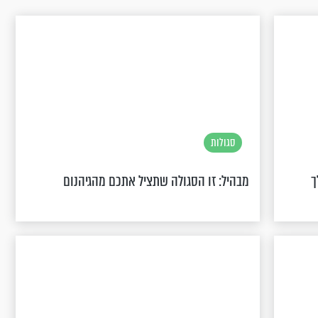
סגולות
 לך
מבהיל: זו הסגולה שתציל אתכם מהגיהנום