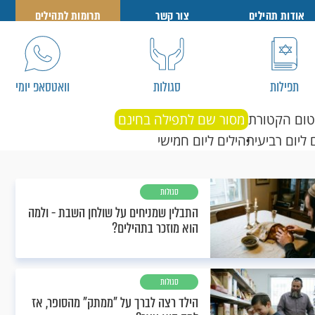
אודות תהילים
צור קשר
תרומות לתהילים
תפילות
סגולות
וואטסאפ יומי
טום הקטורת
מסור שם לתפילה בחינם
 ליום רביעי
תהילים ליום חמישי
סגולות
התבלין שמניחים על שולחן השבת - ולמה
הוא מוזכר בתהילים?
סגולות
הילד רצה לברך על "ממתק" מהסופר, אז