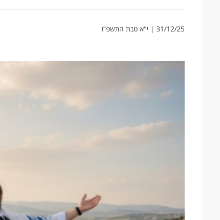
31/12/25 | י"א טבת התשפ"ו