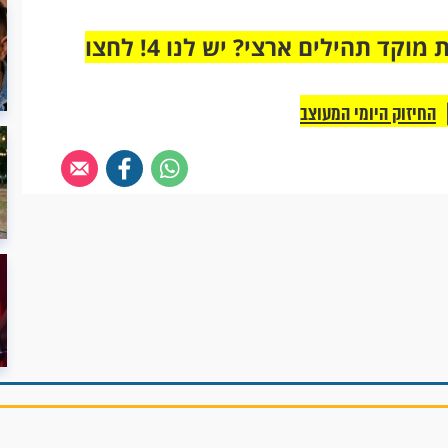
מחוברים רק לקבוצת ווטסאפ אחת מבית מוקד תהילים ארצי? יש לנו 4! לחצו
החיזוק היומי המעוצב