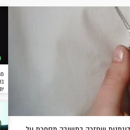
מר
ית