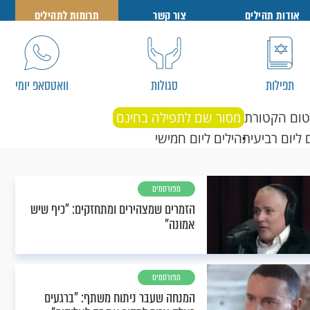
אודות תהילים
צור קשר
תרומות לתהילים
תפילות
סגולות
וואטסאפ יומי
טום הקטורת
מסור שם לתפילה בחינם
 ליום רביעי
תהילים ליום חמישי
מפורסמים
הזמרים שמצהירים ומתחזקים: "כיף שיש
אמונה"
מפורסמים
המנחה שעבר ניתוח משתף: "ברגעים