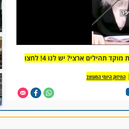
מחוברים רק לקבוצת ווטסאפ אחת מבית מוקד תהילים ארצי? יש לנו 4! לחצו
החיזוק היומי המעוצב