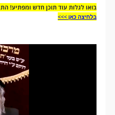
בואו לגלות עוד תוכן חדש ומפתיע! הת
בלחיצה כאן >>>​