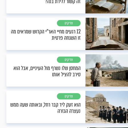
זה קשור ללידת בנה?
צדיקים
12 רגעים מחיי האר"י הקדוש שמראים מה
זו השגחה פרטית
צדיקים
המחסן שלו נשרף מול העיניים, אבל הוא
סירב להציל אותו
צדיקים
הוא זעק ליד קבר רחל, ובאותה שעה ממש
נעצרה הגזרה