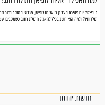
למה האכיל ר' אליהו לופיאן חתולת רחוב?
כ' באלול, יום פטירת הצדיק ר' אליהו לופיאן, מגדולי המוסר בדור ה
תולדותיו? ולמה הוא חשב בכלל להאכיל חתולת רחוב כשמסביבו עש
חדשות יהדות