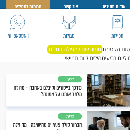
אודות תהילים
צור קשר
תרומות לתהילים
תפילות
סגולות
וואטסאפ יומי
טום הקטורת
מסור שם לתפילה בחינם
 ליום רביעי
תהילים ליום חמישי
צדיקים
נזדכך בייסורים וקיבלם באהבה – מה זה
מלמד אותנו על אמונה?
צדיקים
הבחור סולק פעמיים מהישיבה - מה גילה