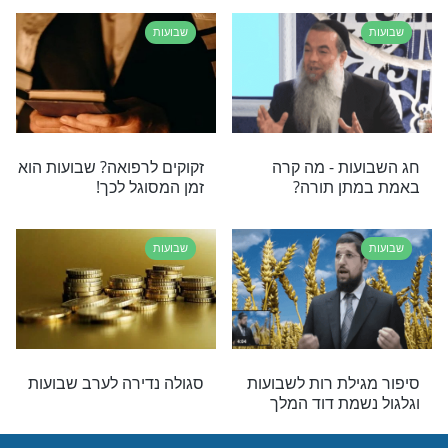
 והחליטה למות על
ייאוש
שבועות
 גר הצדק: "מי
סגולה ליום ז’ בסיון: סעודת
 עם ישראל הוא
עניים לזכות הושע בן בארי
 שמקלל אותו - הוא
שבועות