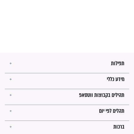
מה יהיו גבולות ארץ ישראל
בזמן הגאולה?
לכל המאמרים
ישועות תהילים
פציעת הראש של החייל הפכה
לנס רפואי בזכות...