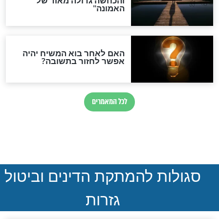
נהרגו בדרום לבנון
ההסכם החשאי של טראמפ
ואיראן: בלי שקיפות ועם הרבה
סימני שאלה
המסמך האבוד שנחשף
במרתפי מוסקבה: כתב היד
הנדיר של הרשב"ם התגלה
שורדת השואה שחוגגת 100: