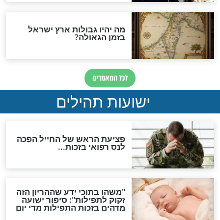
ות להמתקת הדינים וביטול
גזרות
סגולת ע"ב שמות הקודש
תפילה סגולית להמתקת
הדינים