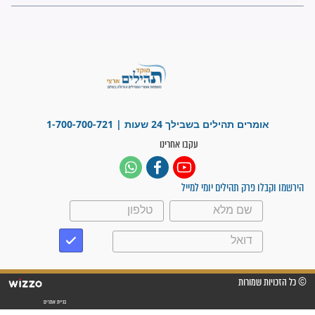
"משהו בתוכי ידע שההריון הזה
זקוק לתפילות": סיפור ישועה
מדהים בזכות התפילות מדי יום
"אשמח שתודיעו למתפללים
עלינו שהקב"ה שמע לתפילות
וחתמתי על חוזה עבודה אחרי
שנתיים של חיפוש!"
"לא להתייאש חס ושלום, גם
אם הזיווג עוד לא מגיע"