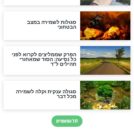
הרב שמואל אליהו: זה המפתח
לגאולה
זהו החוק הקוסמי שמחייב את
חורבנה של איראן לפי ספר
הזוהר הקדוש
בנו של הבבא סאלי: "אלו
השניות האחרונות לפני מלחמה
עולמית"