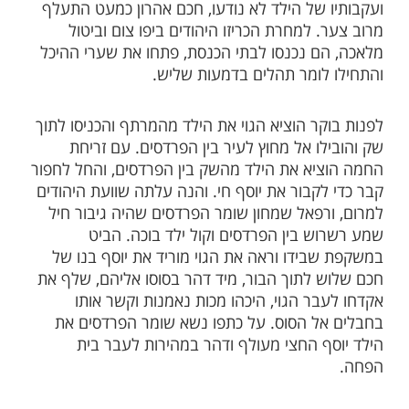
ילד כדי שיעזור לו להביא את שאר התכשיטים
נשארו בביתו ורק אח''כ ישלימו את העסקה.
ון שרכש את אהבתם והערכתם המלאה של
יפו, ובכללם הפחה הטורקי, לא חשש לשלוח את
וי.
כשהתאחר הילד לשוב התמלא לבו של חכם
, הוא סגר את החנות והלך לביתו של ידידו
ר לו את אשר קרה. מיד שלח הפחה גדוד
פש את הילד. השמועה פשטה וכולם גויים
צא לחפש את הילד, והילד איננו. היום כבר פנה
 של הילד לא נודעו, חכם אהרון כמעט התעלף
 למחרת הכריזו היהודים ביפו צום וביטול
ם נכנסו לבתי הכנסת, פתחו את שערי ההיכל
לומר תהלים בדמעות שליש.