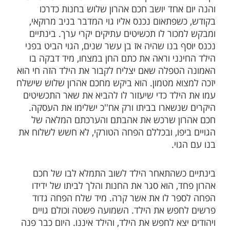
ות עוד תוכן חדש ומפתיע! התחברו לכל
מות שלנו בתהילים
בלחיצה כאן >>>​
ן שלוש שהיה אחד העשירים בארצות מרוקו,
שו לעלות לארץ הקודש, קנה בית ביפו בשטח
ומה העליונה היו חדרי המגורים ובית כנסת,
חתונה הקים בית מלאכה ומסחר לתכשיטים.
 אחד יושב חכם אהרון שלוש בחנות כדרכו
שפתאום נכנס אליו גוי המדבר בניב מרוקאי,
כור לו תכשיטים עתיקים יקרי ערך. בינתיים
 בנו שהיה אז בן עשר שנים, הגוי הביט בפני
נני וראה את כתם החן במצחו, מיד דבקה בו
טפלה שאם יצליח לקבור את הילד הזה חי הוא
וא מטמון. הוא ביקש מחכם אהרון שלוש שישלח