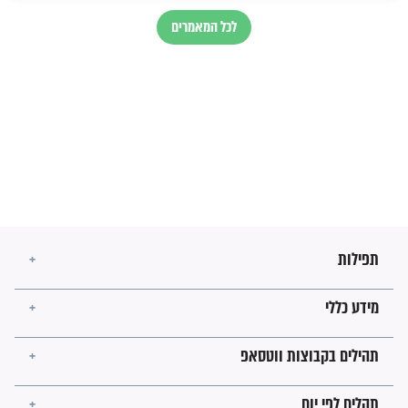
זהו החוק הקוסמי שמחייב את
חורבנה של איראן לפי ספר
הזוהר הקדוש
בנו של הבבא סאלי: "אלו
השניות האחרונות לפני מלחמה
עולמית"
מה יהיו גבולות ארץ ישראל
בזמן הגאולה?