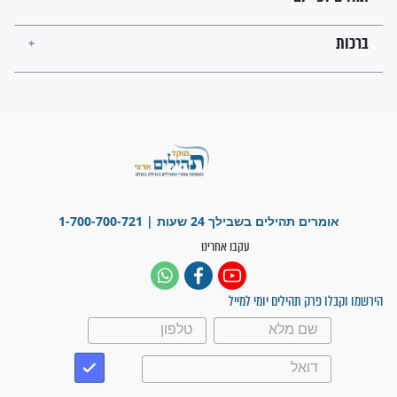
לכל המאמרים
ישועות תהילים
פציעת הראש של החייל הפכה
לנס רפואי בזכות...
"משהו בתוכי ידע שההריון הזה
זקוק לתפילות": סיפור ישועה
מדהים בזכות התפילות מדי יום