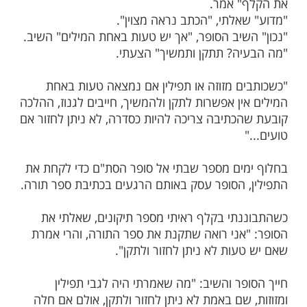
ות עוד תוכן חדש ומפתיע! התחברו לכל
מות שלנו בתהילים
בלחיצה כאן >>>​
ים ניגשתי אל סופר סת"ם כדי לקנות תפילין
וה של בני עמית. סופר הסת"ם עסק באותן
תיבת מזוזה.
ד ולפתע שמעתי אותו נאנח. "חייב אני לגנוז
 אמר.
אלתי, "הכתב נראה מצוין".
שיב הסופר, "אך יש טעות באחת המילים" השיב.
ה? תתקן ותמשיך" הצעתי.
ם מזוזה או תפילין אם נמצאה טעות באחת
ן אפשרות לתקן ולהמשיך, חייבים לגנוז, ההלכה
כתיבה צריכה להיות כסדרה, לא ניתן לחזור אם