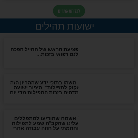
ות להמתקת הדינים וביטול
גזרות
סגולת ע"ב שמות הקודש