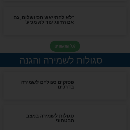
תפילה סגולית להמתקת
הדינים
סגולה גדולה לבטול הגזרות
סגולה למתוק הדינים
כשממשמשים ובאים