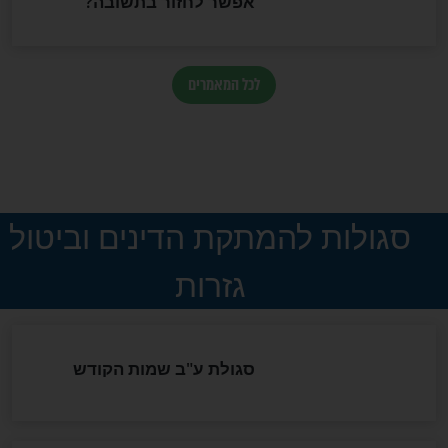
הותר לפרסום: לוחמי מילואים
נהרגו בדרום לבנון
ההסכם החשאי של טראמפ
ואיראן: בלי שקיפות ועם הרבה
סימני שאלה
המסמך האבוד שנחשף
במרתפי מוסקבה: כתב היד
הנדיר של הרשב"ם התגלה