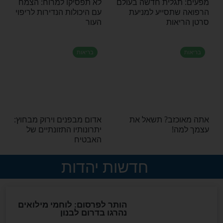
כהן: תחשוב טוב
תמר? עם כל דבר
בריאות
 לא סיגריה" - ככה
תזונה: סובלים מהתפרצויות
צמם הורים רבים
זעם? נסו לנשנש את הירק
שילדיהם מעשנים
הבא