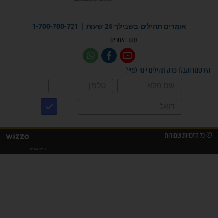
"משהו בתוכי ידע שההריון הזה
זקוק לתפילות": סיפור ישועה
מדהים בזכות התפילות מדי יום
"אשמח שתודיעו למתפללים
עלינו שהקב"ה שמע לתפילות
וחתמתי על חוזה עבודה אחרי
שנתיים של חיפוש!"
"לא להתייאש חס ושלום, גם
אם הזיווג עוד לא מגיע"