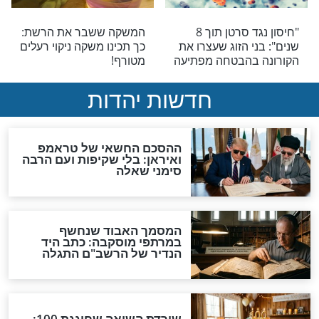
צד שש שיני שום
תרופה טבעית למחלת
פיעו על בריאותכם
הסרטן? הצמח שהוכתר
כ"יעיל פי 10,000
מכימותרפיה"
בריאות
טוב לילדים שלכם
סוחבים איתכם דאגות לאורך
אהבו אותו!
זמן? ראו מה עלול לקרות לכם
בריאות