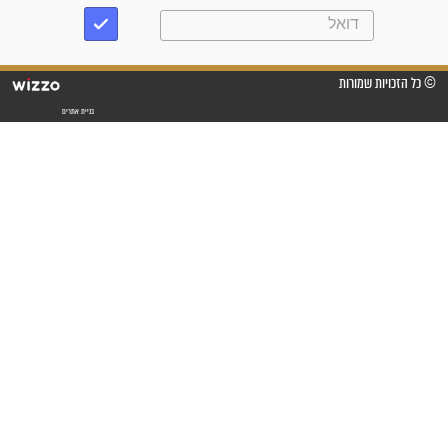
"משהו בתוכי ידע שההריון הזה
זקוק לתפילות": סיפור ישועה
מדהים בזכות התפילות מדי יום
"אשמח שתודיעו למתפללים
עלינו שהקב"ה שמע לתפילות
וחתמתי על חוזה עבודה אחרי
שנתיים של חיפוש!"
"לא להתייאש חס ושלום, גם
אם הזיווג עוד לא מגיע"