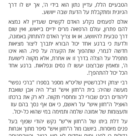
ות עוד תוכן חדש ומפתיע! התחברו לכל
מות שלנו בתהילים
בלחיצה כאן >>>​
ות ובעיות, שהפתרון עבורן כבר מוכר וידוע,
ליהן מתפלל ומבקש מאת השי"ת שתחול עליו
ו. דרך משל, אדם שבגרונו נתגלה חיידק
קוס, נוטל אנטיביוטיקה מתאימה, ומתפלל אל
א אותו. אמנם, יודע הוא כי למרות האמצעים
הללו, עדיין נתון הוא בידי ה', אך יש לו דרך
ומתקבלת על הדעת שבה ייוושע.
עמים נקלע האדם לקשיים שעדיין לא נמצא
ן, עולם הרפואה מרים ידיים בייאוש, ואין שום
ת להיוושע. או אז צריך האדם להתחזק באמונה,
 ברגע אחד יכול הבורא יתברך ליצור מציאות
מרי, שתהפוך את הקערה על פיה. הוא אינו