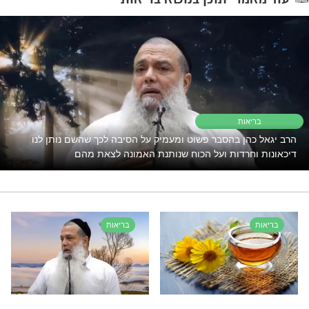
ה התאים במיוחד לזיהום שקנן בגופו, ובתוך
רות כבר חלה הטבה משמעותית, עד להחלמתו
בורא כל העולמות - יכול גם יכול לברוא ישועה
יה צ'ולק)