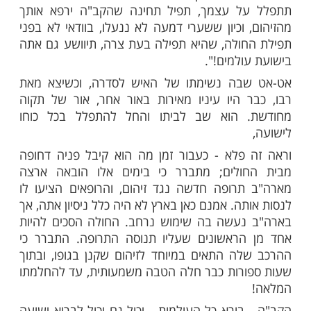
ים לחיות... תוך כדי כך פרץ האיש בבכי נסער,
שכמעט חנק את נשימתו. 4 ימים בלבד! בביתו אשה
 ואין מה לעשות! כך אמרו הרופאים במפורש...
ה"חזון איש" במבט מלטף, נטל מהמדף חומש
 והחל מדפדף בו מתחילתו, כשהוא קורא בו
מר: "הנה תראה מה ברא השי"ת ביום הראשון",
ט את בריאת העולם ביום הראשון, "ותראה מה
ב"ה לעשות ביום השני לבריאת העולם", הוא
הפסוקים, והחל למנות אחד לאחד את כל
נבראו ביום השני. וכך ביום השלישי, וכך ביום
ו אז עצר ונשא עיניו אל החולה שמולו: "נו, אם
העולמות יכול היה לברוא בארבעה ימים כל כך
ים, וכי אינך מאמין שבתוך ארבעה ימים הוא
וא עבורך תרופה שתשקם את גופך, ותהפוך אותך
א לחלוטין?! - - - אל ייאוש! בכל הימים הללו