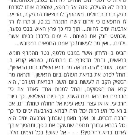
 הצלה בדרך זו או אחרת, אלא מקווה לישועת
ין שברצונו יעשו לו נסים ונפלאות. ברגע אחד
 להתהפך!.
 זילברשטיין שליט"א מספר בספרו "ברכי נפשי“
ה: בית ה"חזון איש" זצ"ל היה אבן שואבת
רבים שבורי לב ומחסרי תקווה. לא רק את ברכתו
חזון איש" על ראשם, כי אם אף נסך בהם עוז
 של אמונה שלמה ותמימה במי שהוא כל-יכול.
יתו של ה"חזון אי"ש" נקש יהודי שפוף בעל
רות. ביושבו מול ה"חזון איש" סיפר מתוך אנחות
י לפני ימים אחדים לא חש בטוב, וכשהמנוחה
הועילה, פנה אל הרופא, שהפנה אותו לסדרת
בית חולים. משהתקבלו תוצאות הבדיקות, הודיעו
ים כי זיהום קשה התגלה בגופו, ונותרו לו רק