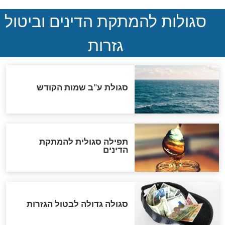
ההסכם החשאי של טראמפ
ואיראן: בלי שקיפות ועם הרבה
סימני שאלה
המסמך האבוד שנחשף
במרתפי מוסקבה: כתב היד
הנדיר של הרשב"ם התגלה
שורדת השואה שחוגגת 100:
"מודה לקב"ה על כל השנים"