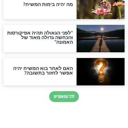
מנים ולרדת
הוא נוגד דיכאון טבעי
לות ובאופן טבעי
בריאות
"חיסון נגד סרטן תוך 8
המשקה ששבר את הרשת:
י הזוג שעצרו את
כך תכינו משקה ניקוי רעלים
בהבטחה מפתיעה
מטורף!
חדשות יהדות