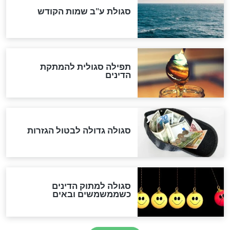
המסמך האבוד שנחשף
במרתפי מוסקבה: כתב היד
הנדיר של הרשב"ם התגלה
שורדת השואה שחוגגת 100:
"מודה לקב"ה על כל השנים"
לכל המאמרים
אחרית הימים