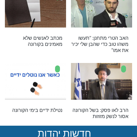
יוסף: במה צריך
למה הקב’’ה הביא את
י שבבידוד
הקורונה?