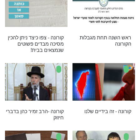
רב יגאל כהן בעצה
הרב יגאל כהן: פסח בצל
למצבם הכלכלי
הקורונה
רב ישראל אברג’יל
איך מקיימים ברית מילה
חד לעם ישראל
בזמן הקורונה בלי לסכן את
התינוק ואת המוהל?