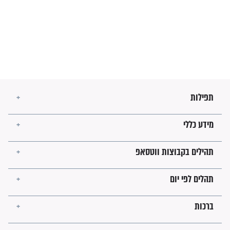
הזוהר הקדוש
בנו של הבבא סאלי: "אלו
השניות האחרונות לפני מלחמה
עולמית"
מה יהיו גבולות ארץ ישראל
בזמן הגאולה?
לכל המאמרים