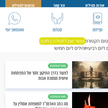
אודות תהילים
צור קשר
תרומות לתהילים
תפילות
סגולות
וואטסאפ יומי
טום הקטורת
מסור שם לתפילה בחינם
 ליום רביעי
תהילים ליום חמישי
מאמרים מחזקים
לצעוד בדרך התיקון: מסר של התפתחות
אישית ממסכת אבות
מאמרים מחזקים
מה כתב האדמו''ר למשפחת אסולין על