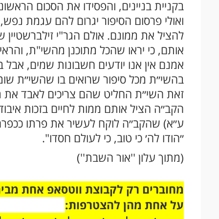
בקניית בניינים, והפסידו את הסכום הראשו
ואולי פרסום הסיפור יגרום להם עגמת נפש,
להציל את ממונם. אולם הגר"י זילברשטיין ש
אותם, כי יראו שהכל מתוכנן מהשי"ת, והראי
אמנם אין אנו יודעים חשבונות שמים, אבל 
בהשי״ת מכל סיפור שרואים בו שהשי״ת שומר
זאת השי״ת החליט שהם צריכים לאבד את ממ
הקב״ה הציל אותם ממות לחיים בזכות איבוד
ע״א) שהקב״ה לוקח לעשיר את פרתו ככפרה כ
״הודו לה׳ כי טוב, כי לעולם חסדו".
(מתוך עלון ''אור השבת'')
על אחת מהן להצטרפות: