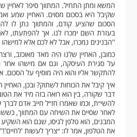
המשא ומתן התחיל. המתווך סיפר לאחיין ש
שקיבל היא בסכום מסוים. האחיין שמע ואמר
הסכום שהציע קודם, והמתווך נתן לו לה
בעזרת השם ימכרו לנו. אך להפתעתו, לאח
''הבנינים נמכרו, אבל לא לכם אלא למישהו
כמובן, האחיין שלנו היה מאד מאוכזב, ורצ
על סגירת העיסקה, וגם אם מישהו אחר ה
להתקשר אליו והוא היה מוסיף על הסכום. אב
איך קיבל את הכוחות לשתוק? ובכן, האחיין 
דבר שקורה, בין הוא רואה בזה מיד את הטובה
להשי״ת, וכמו שאמרו חז״ל חייב אדם לברך
לאחר שסיים את השיחה עם המתווך, כששמע
המבנים, הוא טלפן לגיסו, שגם הוא השקיע ה
את הטלפון, אמר לו: ״צריך לעשות 'לחיים'!"..