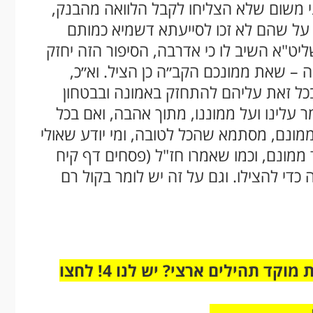
ני משום שלא הצליחו לקבל הלוואה מהבנק,
 על שהם לא זכו לסייעתא דשמיא כמותם
ליט"א השיב לו כי אדרבה, הסיפור הזה יחזק
ה – שאת ממונכם הקב״ה כן הציל. וא״כ,
בכל זאת עליהם להתחזק באמונה ובבטחון
 עלינו ועל ממוננו, מתוך אהבה, ואם בכל
ונם, מסתמא שהכל לטובה, ומי יודע שאולי
 ממונם, וכמו שאמרו חז"ל (פסחים דף קיח
די להצילו. וגם על זה יש לומר בקול רם
מחוברים רק לקבוצת ווטסאפ אחת מבית מוקד תהילים ארצי? יש לנו 4! לחצו