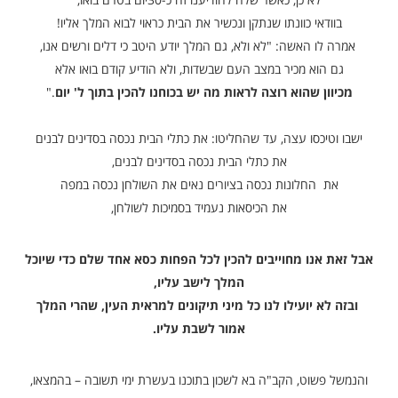
ת החלונות הישנים בחדשים, גם שולחן וכיסאות חדשים יובאו
הנה,
ובכן יבוא המלך כדת לביתנו.
אמרה לו האשה: והרי לי כ-30 שנה שהנני טוענת כי כן ראוי לעשות וכל
העת אתה אומר לי:
כסף ולרש אין כל ... ומאין יבוא עזרך עתה בזו השעה?
בעל הבית: "נו, אבקש משכנינו הלוואה מכובדת ובמעות
שיתקבלו נשלם על כל אלו ההוצאות",
אשה: "וכי תקח על עצמך לשלם חובות במשך שלושים שנה
עבור מחצית השעה שהמלך מבקר באהלינו ...
מה בכך שהמלך יראה את צורת חיינו היום יומחת?"
 לה:: "זאת הייתי אומר אם המלך היה מגיע פתאום,
א כן, כאשר שלח להודיענו זה כ-30יום בטרם בואו,