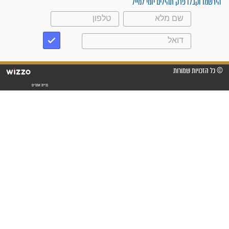
פציעת הראש של החייל הפכה
לנס רפואי בזכות...
"משהו בתוכי ידע שההריון הזה
זקוק לתפילות": סיפור ישועה
מדהים בזכות התפילות מדי יום
"אשמח שתודיעו למתפללים
עלינו שהקב"ה שמע לתפילות
וחתמתי על חוזה עבודה אחרי
שנתיים של חיפוש!"