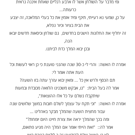
עלובה ורעועה בפאתי העיר, משקבלו השניים את המכתב
המבשר על בוא המלך לביתם,
גשות' וחיל ורעדה לבעל הבית, באמרו לבני ביתו, וכי לביתנו
ניתן להכניס את המלך,
י הבית שחורים הם לגמרי וזה להם כשבעים שנה שלא באו
במגע עם סיד לבן,
 שבורים ומנופצים ומכוסים בחתיכות נייר וחתיכות עץ שבורות
הצמודות זה לזה בדבק,
יסאות רעועים וכל היושב עליהם נופל מיד על הארץ
בר על השולחן אשר לו ארבע רגליים שאחת איננה נראית
כרעותה...
י נא רעייתי, תיכף ומיד אזמין את כל בעלי המלאכה, זה יצבע
את הבית בציור וכיור נפלא,