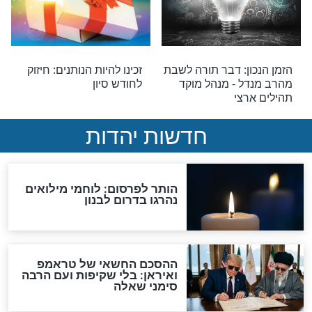
 לערב פסח, מאת
המסר החודשי של הרב
 – מנהל מוקד
מנדל לחודש כסלו: הכיס
והלב
 לפרשת השבוע
דבר תורה לפרשת השבוע
ודשי לחודש תמוז:
דבר תורה קצר מהרב מנדל,
מם-לב ממתנדבת
לקראת ר"ח אב