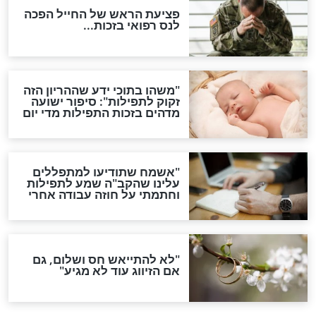
לכל המאמרים
ות להמתקת הדינים וביטול
גזרות
סגולת ע"ב שמות הקודש