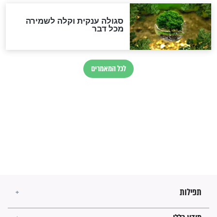
לכל המאמרים
מיסטיקה וקבלה
הרב שמואל אליהו: זה המפתח
לגאולה
זהו החוק הקוסמי שמחייב את
חורבנה של איראן לפי ספר
הזוהר הקדוש