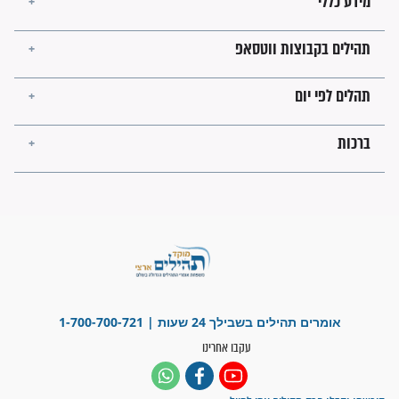
בנו של הבבא סאלי: "אלו
השניות האחרונות לפני מלחמה
עולמית"
מה יהיו גבולות ארץ ישראל
בזמן הגאולה?
לכל המאמרים
ישועות תהילים