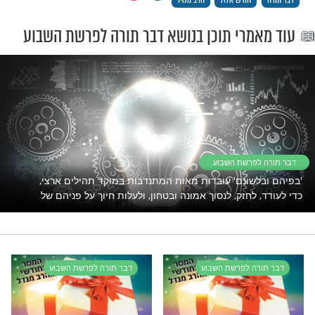
אמור לשבת עליו.
וט, הקב"ה בא לשכון בתוכנו בעשרת ימי תשובה – בהמצאו,
–
יע אותנו על כך ל'שלושים יום קודם
מראש חודש אלול,
מנם, פעמים הרבה שומעים אנו קול בקרב המחנה,
כל לתקן את עצמי בחודש זה עד תכלית המעלות והמידות?
לא , אין הקב"ה דורש ומבקש ממך בשלושים יום אלו לעלות
לרקיע השביעי,
מה יש בידך לעשות בשלושים יום, מה תוכל לתקן בהם,
לכל
הפחות כסא אחד,
מתקן עצמו לכל הפחות בענין אחד מילא בזה אחר רצון המלך
.
ובוודאי יכתב ויחתם לאלתר לחיים טובים ושלום
תכלה שנה קללותיה, תחל שנה וברכותיה,