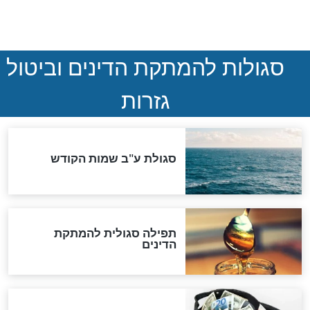
חדשות יהדות
הותר לפרסום: לוחמי מילואים
נהרגו בדרום לבנון
ההסכם החשאי של טראמפ
ואיראן: בלי שקיפות ועם הרבה
סימני שאלה
המסמך האבוד שנחשף
במרתפי מוסקבה: כתב היד
הנדיר של הרשב"ם התגלה