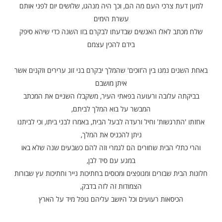
ות עוד תוכן חדש ומפתיע! התחברו לכל
מות שלנו בתהילים
בלחיצה כאן >>>​
ובא בספרי מוסר, למלך שהחליט לרדת 'מן ההר אל העם' –
קדיש עשרה ימים רצופים לבקר בבתיהם של אנשים פשוטים
מתושבי מלכותו,
צרכי העם מה הם, וכך היה מנהגו, שלושים יום לפני אותם
עשרת הימים
 לאלו האנשים שבדעתו לבקרם בזו השנה כדי שיהא סיפק
בידם להכין עצמם
נמנו בין ה'זוכים' שהמלך יבקרם בני זוג ערירים וזקנים אשר
איתן מושבם