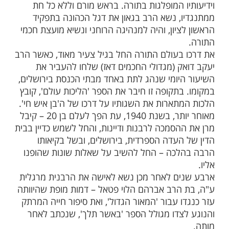
ות עוד תוכן חדש ומפתיע! התחברו לכל
מות שלנו בתהילים
בלחיצה כאן >>>​
 על מרן הרב עובדיה זצ"ל, תקצר היריעה
 כל סיפורי המופת המיוחסים לו, דמותו
אישיותו הענוותנית, חסדיו, חוכמתו הכבירה
ו המופלגות בתורה. בראש מורם וללא כל חת
, נשא הרב בגאון את דגל הכהונה בתפקיד
יון, והיה למנהיגה הרוחני ונשיא מועצת חכמי
בעולם התורה החל בגיל צעיר מאוד, כאשר הרב
ק (מגדולי החכמים דאז) שלחו להעביר את
יומי שנהג לתת באחד מבתי הכנסת בירושלים,
תקופה זו חיבר את הספר 'הליכות עולם', קובץ