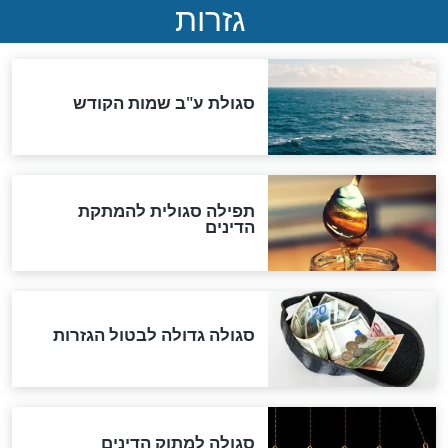
ההסכם החשאי של טראמפ
ואיראן: בלי שקיפות ועם הרבה
סימני שאלה
המסמך האבוד שנחשף
במרתפי מוסקבה: כתב היד
הנדיר של הרשב"ם התגלה
שורדת השואה שחוגגת 100:
"מודה לקב"ה על כל השנים"