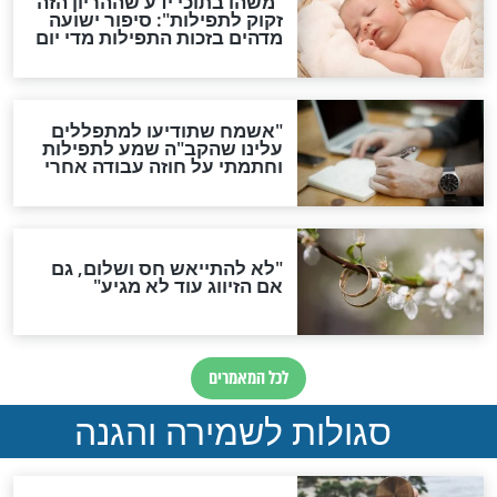
ות להמתקת הדינים וביטול
גזרות
סגולת ע"ב שמות הקודש
תפילה סגולית להמתקת
הדינים