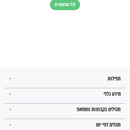
הרב שמואל אליהו: זה המפתח
לגאולה
זהו החוק הקוסמי שמחייב את
חורבנה של איראן לפי ספר
הזוהר הקדוש
בנו של הבבא סאלי: "אלו
השניות האחרונות לפני מלחמה
עולמית"