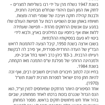
תארות את השגותיו על דרכו של ה'בן איש חי'.
מאוחר יותר, בשנת 1940, עת הפך לעלם בן 20 – קיבל
הסמכה לרבנות ודיינות, והחל לשמש כדיין בבית
העדה הספרדית, בירושלים, ובשל בקיאותו
כה – החל להשיב על שאלות שונות שהופנו
ם לאחר מכן נשא לאישה את הרבנית מרגלית
הרב אברהם הלוי פטאל – דמות מופת שהיוותה
 עבור 'המאור הגדול', ואת סיפור חייה המרתק
צדו מגולל הספר 'באשר תלך', שנכתב לאחר
בשנת 1947 נשלח מרן על ידי רבו בשליחות למצרים –
המון העם היהודי שנחלש מבחינה רוחנית,
ילה חזקה ויציבה של שומרי תורה ומצוות.