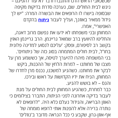
 באותן שנים השפיעו רבות על תפישת העולם שלו
 אנשים הרחוקים מהדת – תפישה שעתידה
ו אף ביחסיו עם החילונים בארץ, ולבוא לידי
פעם בפסיקותיו ההלכתיות.
בשובו ארצה בשנת 1950, קיבל הצעה להתמנות לראש
 העדה החרדית-ספרדית, אך סירב לה לבקשת
רעייתו הרבנית. ב-83' כיהן כרב ראשי בתל אביב-יפו,
 הרוחני של מפלגת ש"ס התמנה מאז הקמתה,
 לכתוב חיבורים תורניים חשובים רבים, ואף זכה
ן פרס ישראל לספרות תורנית לשנת תש"ל
ורים היותר מרתקים שמיוחסים למרן זצ"ל, הוא
ל שנגרם בזכות ברכתו לאחד ממחותניו, שביום
 חש מיחושים חזקים בראשו. מספר המחותן