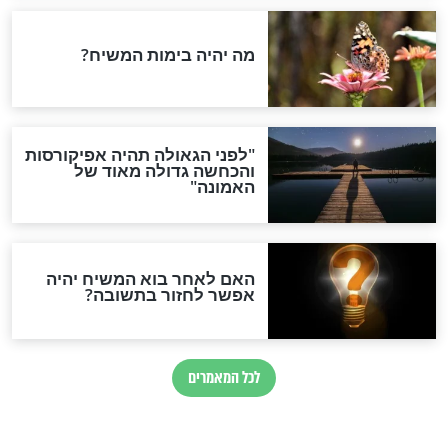
ת הקדוש בשבת
הסרטון שישאיר אתכם
י יונתן בן עוזיאל,
בהלם: כך חי הרב אלישיב
דיו של הלל הזקן
זצ''ל
צדיקים
א יום ההילולא של
14 עובדות על רבי יחזקאל
ול שנודע בסיפורי
לנדא, ה"נודע ביהודה", לרגל
יום פטירתו י"ז אייר