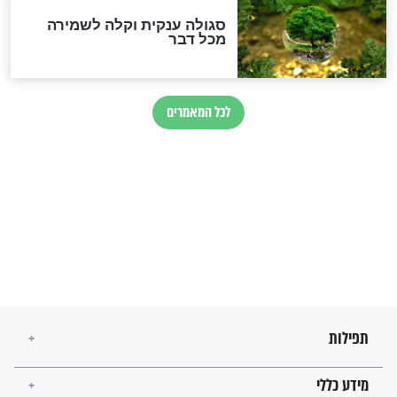
לכל המאמרים
מיסטיקה וקבלה
הרב שמואל אליהו: זה המפתח
לגאולה
זהו החוק הקוסמי שמחייב את
חורבנה של איראן לפי ספר
הזוהר הקדוש