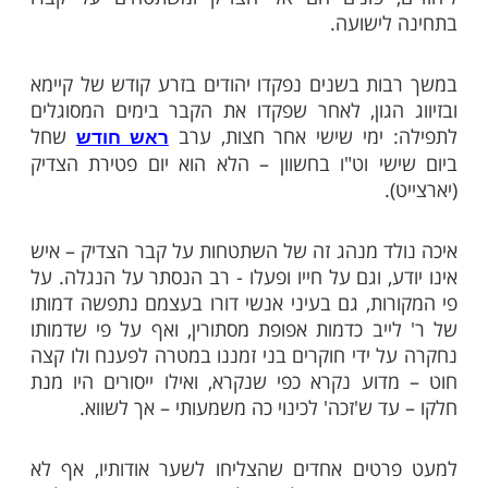
ות עוד תוכן חדש ומפתיע! התחברו לכל
מות שלנו בתהילים
בלחיצה כאן >>>​
 ביום ט"ו בחשוון, אלפי אנשים מהארץ ומהעולם
ל קברו של צדיק 'מסתורי' העונה לשם ר' לייב
בעל הייסורים - שנפטר לפני כ-170 שנה וקבור בבית
הצבאי בצפת. בכל צרה וצוקה שיש להם
, פונים הם אל הצדיק ומשתטחים על קברו
ישועה.
ת בשנים נפקדו יהודים בזרע קודש של קיימא
הגון, לאחר שפקדו את הקבר בימים המסוגלים
 ימי שישי אחר חצות, ערב
שחל
ראש חודש
י וט"ו בחשוון – הלא הוא יום פטירת הצדיק