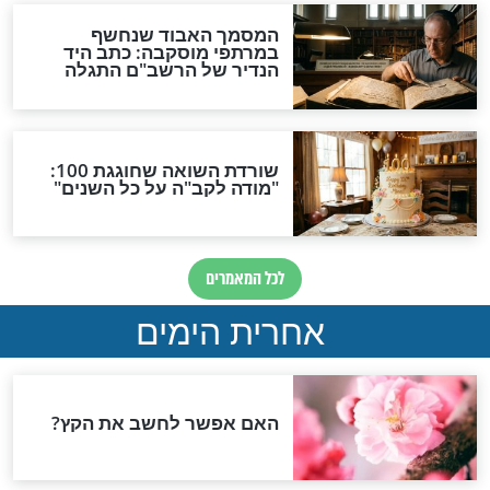
צדיקים
כ"ח תמוז - יום
אל תחמיצו: הסגולה ליום
י שלמה גאנצפריד,
ההילולה של הרב יוסף שלום
ור שולחן ערוך'"
אלישיב זצ"ל
צדיקים