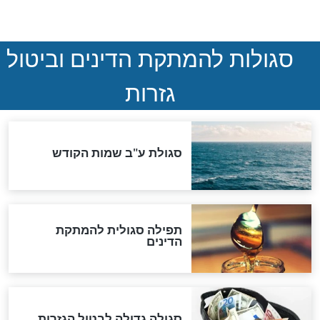
חדשות יהדות
הותר לפרסום: לוחמי מילואים
נהרגו בדרום לבנון
ההסכם החשאי של טראמפ
ואיראן: בלי שקיפות ועם הרבה
סימני שאלה
המסמך האבוד שנחשף
במרתפי מוסקבה: כתב היד
הנדיר של הרשב"ם התגלה