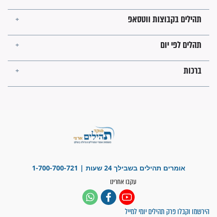
בנו של הבבא סאלי: "אלו
השניות האחרונות לפני מלחמה
עולמית"
מה יהיו גבולות ארץ ישראל
בזמן הגאולה?
לכל המאמרים
ישועות תהילים