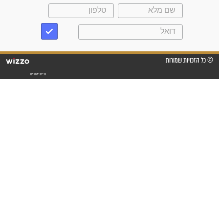
פציעת הראש של החייל הפכה
לנס רפואי בזכות...
"משהו בתוכי ידע שההריון הזה
זקוק לתפילות": סיפור ישועה
מדהים בזכות התפילות מדי יום
"אשמח שתודיעו למתפללים
עלינו שהקב"ה שמע לתפילות
וחתמתי על חוזה עבודה אחרי
שנתיים של חיפוש!"
"לא להתייאש חס ושלום, גם