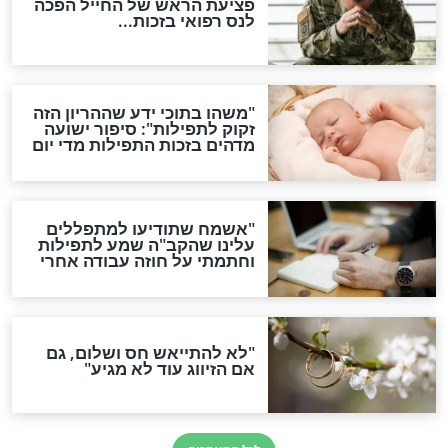
לכל המאמרים
ות להמתקת הדינים וביטול
גזרות
סגולת ע"ב שמות הקודש