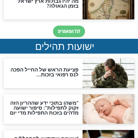
לכל המאמרים
ות להמתקת הדינים וביטול
גזרות
סגולת ע"ב שמות הקודש