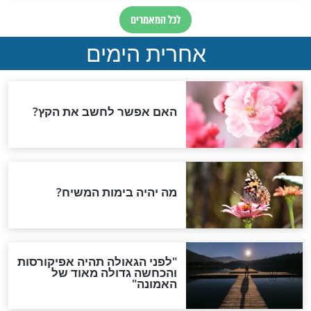
ין מה רוצים
לא מוכנים לאנטישמיות: איזה
": אביב אלוש
מפורסם שרף את נעליו כאות
 אירועי יום כיפור
מחאה לקניה ווסט באמצע
שידור חי?
מפורסמים
זק את הרשת:
נוקאאוט לאנטישמיות:
מלך מלכי המלכים,
הניצחון המטורף של אהבת
לאהוב את בניך!"
השם גורדון