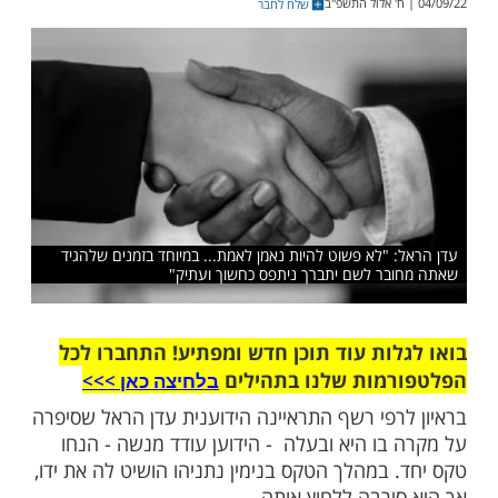
עדן הראל חושפת אירוע בו סירבה ללחוץ יד
תניהו ועל הדרך מחזקת את יובל דיין
שלח לחבר
 "לא פשוט להיות נאמן לאמת... במיוחד בזמנים שלהגיד
ר לשם יתברך ניתפס כחשוך ועתיק"