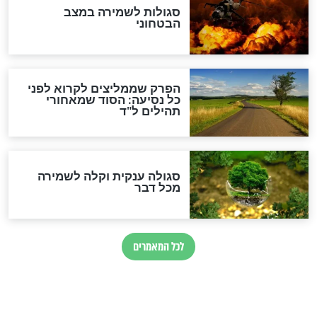
לכל המאמרים
מיסטיקה וקבלה
הרב שמואל אליהו: זה המפתח
לגאולה
זהו החוק הקוסמי שמחייב את
חורבנה של איראן לפי ספר
הזוהר הקדוש