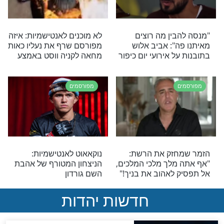
ודו פארוק מפרסם
חדשות רעות מוכרות יותר?
ש שלו מתפלל על
לשחקן המפורסם יש מה
מאיר בעל הנס
לחדש לנו
מפורסמים
שמתחזקים:
מי המפורסם שאמר: "אני
 עלי את המצווה,
זכיתי לעסוק במקצוע שנותן
עד כמה קשוח זה
לי להלל את שם השם!"?