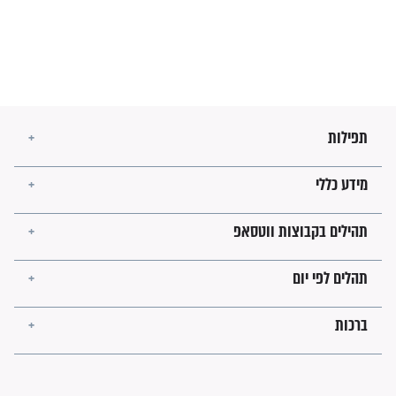
בנו של הבבא סאלי: "אלו
השניות האחרונות לפני מלחמה
עולמית"
מה יהיו גבולות ארץ ישראל
בזמן הגאולה?
לכל המאמרים
ישועות תהילים