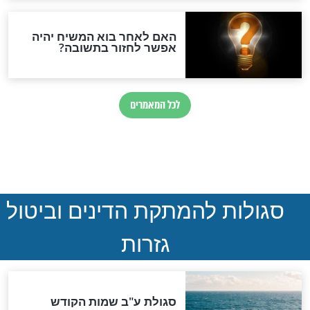
חדשות יהדות
הותר לפרסום: לוחמי מילואים
נהרגו בדרום לבנון
ההסכם החשאי של טראמפ
ואיראן: בלי שקיפות ועם הרבה
סימני שאלה
המסמך האבוד שנחשף