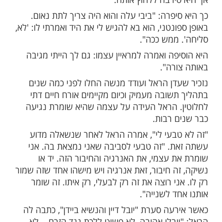
ות עוד תוכן חדש ומפתיע! התחברו לכל
מות שלנו בתהילים
בלחיצה כאן >>>​
רפי רשף התראיינה הידוענית עדן הראל שסיפרה
בו היא ובעלה - הידוען עודד מנשה - הנחו
 במהלך הטקס בנימין נתניהו הושיט לה את ידו,
ירבה ללחוץ אותה.
פרה: "ביבי עלה והוא היה צריך לתת נאום.
נטני, הוא בא להגיש לי את היד ואמרתי לו: 'לא,
ממש ככה".
ה ואמרה למראיין עצמו: גם לך הייתי מגיבה
רה".
דן הראל ועודד מנשה החלו לפני כמה שנים