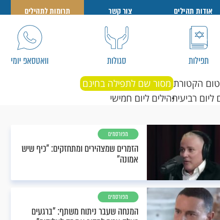
אודות תהילים
צור קשר
תרומות לתהילים
תפילות
סגולות
וואטסאפ יומי
טום הקטורת
מסור שם לתפילה בחינם
 ליום רביעי
תהילים ליום חמישי
מפורסמים
הזמרים שמצהירים ומתחזקים: "כיף שיש
אמונה"
מפורסמים
המנחה שעבר ניתוח משתף: "ברגעים