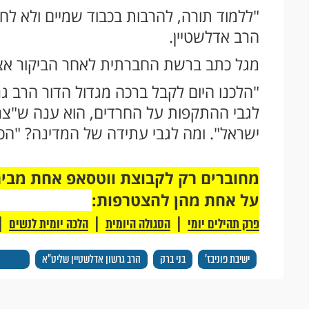
"ללמוד תורה, להרבות בכבוד שמיים ולא לחש
הרב אדלשטיין.
מגל כתב ברשת החברתית לאחר הביקור אצ
"הלכנו היום לקבל ברכה מגדול הדור הרב ג
לגבי ההתקפות על החרדים, הוא ענה ש"צר
ישראל". ומה לגבי עתידה של המדינה? "הכל 
על אחת מהן להצטרפות:
|
|
|
פרק תהילים יומי
הסגולה היומית
הלכה יומית לנשים
ישיבת פוניבז'
בני ברק
הרב גרשון אדלשטיין שליט"א