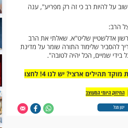
וב על להיות רב כי זה רק מפריע", ענה
ל הרב:
רשון אדלשטיין שליט"א. שאלתי את הרב
יך להסביר שלימוד התורה שומר על מדינת
בידי שמיים, הכל יהיה לטובה".
מחוברים רק לקבוצת ווטסאפ אחת מבית מוקד תהילים ארצי? יש לנו 4! לחצו
החיזוק היומי המעוצב
ינון מגל