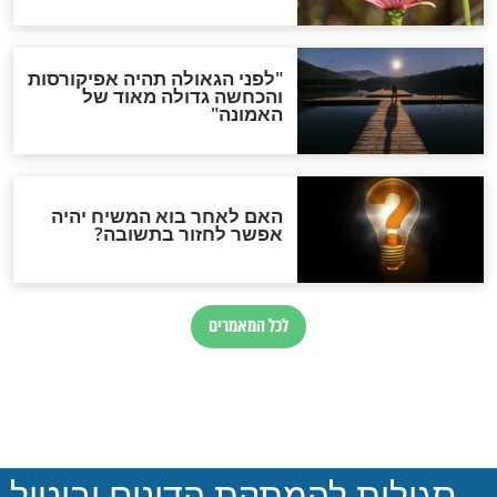
חנן בפנינו
סיון רהב מאיר: הקשר בין
ישם את עניין
פיגוע הטרור לפרשת השבוע-
ון (ויש לו סיבה
מצמרר
חדשות יהדות
הותר לפרסום: לוחמי מילואים
נהרגו בדרום לבנון