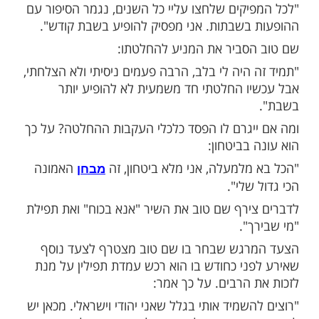
מות שלנו בתהילים
בלחיצה כאן >>>​
ר הופעות בשבת, לא מקבל יותר הופעות בשבת,
".
 המרגש הזה אמר כוכב הילדים יובל שם טוב
בולבל") בראיון למנחם טוקר.
ך והוסיף:
יקים שלחצו עליי כל השנים, נגמר הסיפור עם
בשבתות. אני מפסיק להופיע בשבת קודש".
סביר את המניע להחלטתו:
 היה לי בלב, הרבה פעמים ניסיתי ולא הצלחתי,
ו החלטתי חד משמעית לא להופיע יותר