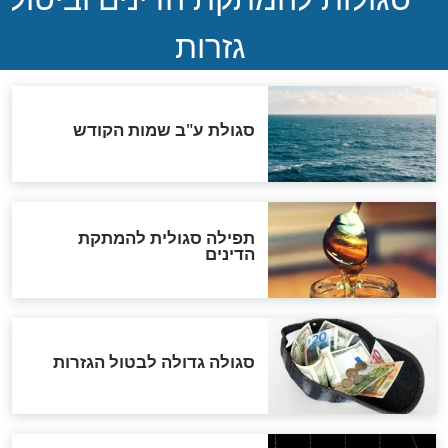
ההסכם החשאי של טראמפ
ואיראן: בלי שקיפות ועם הרבה
סימני שאלה
המסמך האבוד שנחשף
במרתפי מוסקבה: כתב היד
הנדיר של הרשב"ם התגלה
שורדת השואה שחוגגת 100:
"מודה לקב"ה על כל השנים"
לכל המאמרים