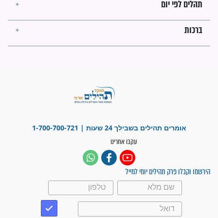
לכל המאמרים
ישועות תהילים
פציעת הראש של החייל הפכה
לנס רפואי בזכות...
"משהו בתוכי ידע שההריון הזה
זקוק לתפילות": סיפור ישועה
מדהים בזכות התפילות מדי יום