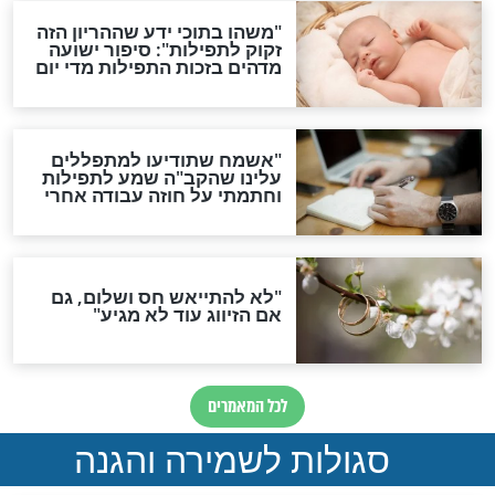
גזרות
סגולת ע"ב שמות הקודש
תפילה סגולית להמתקת
הדינים