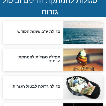
ההסכם החשאי של טראמפ
ואיראן: בלי שקיפות ועם הרבה
סימני שאלה
המסמך האבוד שנחשף
במרתפי מוסקבה: כתב היד
הנדיר של הרשב"ם התגלה
שורדת השואה שחוגגת 100:
"מודה לקב"ה על כל השנים"
לכל המאמרים