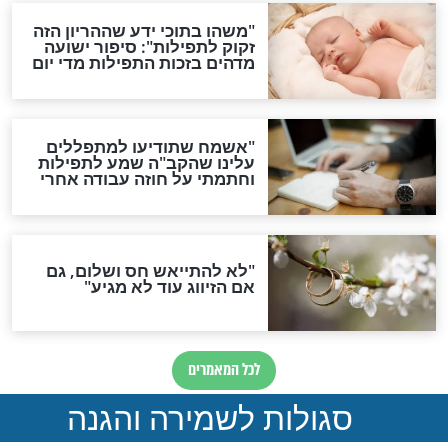
ות להמתקת הדינים וביטול
גזרות
סגולת ע"ב שמות הקודש
תפילה סגולית להמתקת
הדינים