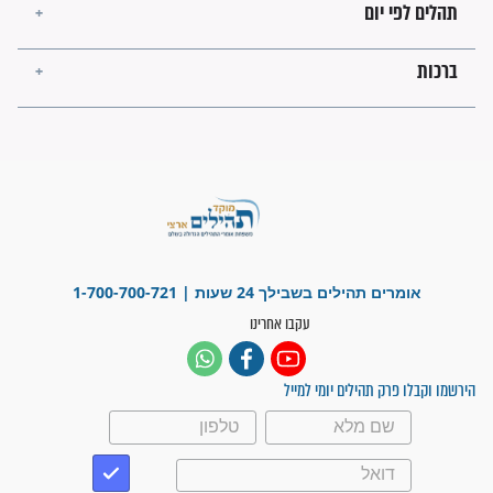
לכל המאמרים
ישועות תהילים
פציעת הראש של החייל הפכה
לנס רפואי בזכות...
"משהו בתוכי ידע שההריון הזה
זקוק לתפילות": סיפור ישועה
מדהים בזכות התפילות מדי יום