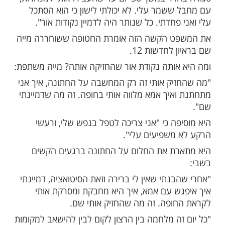
 היה לדמיין נקודות אור": מה היה הדבר שהחזיק את
שבי?
ות עוד תוכן חדש ומפתיע! התחברו לכל
מות שלנו בתהילים
בלחיצה כאן >>>​
שכה מטורפת, לא ידעתי מה קורה בחוץ. הייתי
סגורה בחדר במשך 50 יום עד שהעבירו אותי למנהרות,
ששמר עלי. לא יכולתי לישון כי הוא הסתכל
פחדתי. כל שנותר היה לדמיין נקודות אור".
ט הקשה הזה אומרת החטופה ששוחררה מייה
 לחדשות 12.
אותה נקודת אור שהחזיקה אותה? מייה משתפת:
יק אותי זה רק המחשבה על החתונה, איך אני