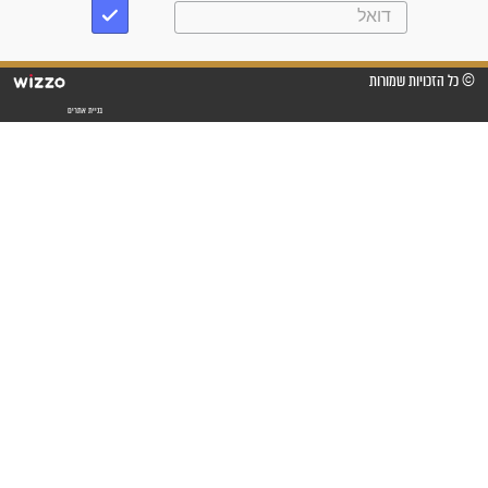
מדהים בזכות התפילות מדי יום
"אשמח שתודיעו למתפללים
עלינו שהקב"ה שמע לתפילות
וחתמתי על חוזה עבודה אחרי
שנתיים של חיפוש!"
"לא להתייאש חס ושלום, גם
אם הזיווג עוד לא מגיע"
לכל המאמרים