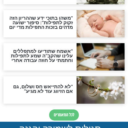
ות להמתקת הדינים וביטול
גזרות
סגולת ע"ב שמות הקודש
תפילה סגולית להמתקת
הדינים