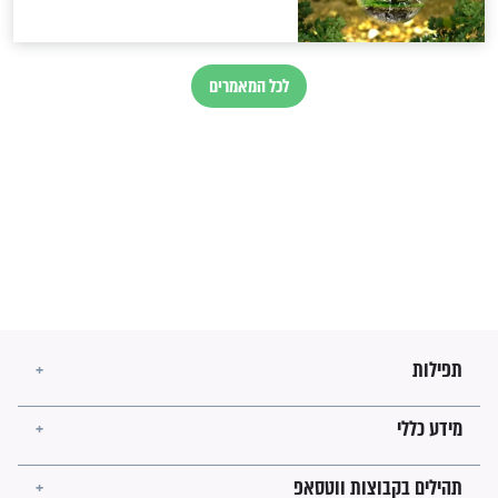
הרב שמואל אליהו: זה המפתח
לגאולה
זהו החוק הקוסמי שמחייב את
חורבנה של איראן לפי ספר
הזוהר הקדוש
בנו של הבבא סאלי: "אלו
השניות האחרונות לפני מלחמה
עולמית"