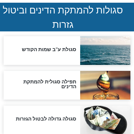
ההסכם החשאי של טראמפ
ואיראן: בלי שקיפות ועם הרבה
סימני שאלה
המסמך האבוד שנחשף
במרתפי מוסקבה: כתב היד
הנדיר של הרשב"ם התגלה
שורדת השואה שחוגגת 100:
"מודה לקב"ה על כל השנים"