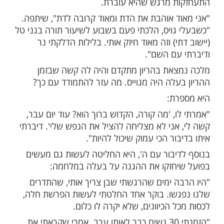
ל הקשר עם ה': "דיברתי איתו בדיבור הכי עמוק שיכול
ות עוד תוכן חדש ומפתיע! התחברו לכל
מות שלנו בתהילים
בלחיצה כאן >>>​
בראיון לאתר ynet סיפרה השחקנית גל מלכה על תהליך
 מרגש שהיא עוברת.
ד אוהבת את הדת ומאוד קרובה לדת", שיתפה.
גויס, הלכתי פעם בשבוע לשיעור תורה בגני טל
י) וזה מאוד חיזק אותי. בלילות הדלקתי נר
עם השם".
את בהריון מתקדם והיה לה קשה שבזמן
עלה היה מגוייס. מה עזר להתמודד עם כך?