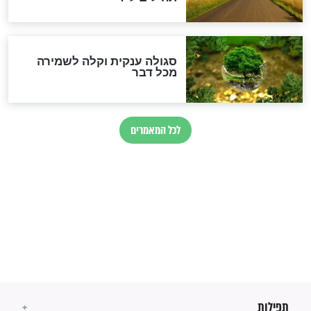
הרב שמואל אליהו: זה המפתח
לגאולה
זהו החוק הקוסמי שמחייב את
חורבנה של איראן לפי ספר
הזוהר הקדוש
בנו של הבבא סאלי: "אלו
השניות האחרונות לפני מלחמה
עולמית"