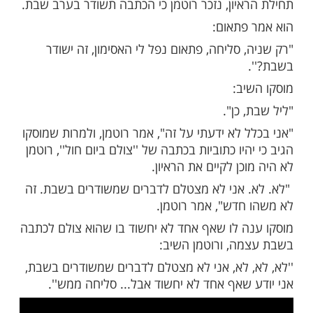
יגאל מוסקו הוא כתב בחדשות ערוץ 12. הוא רצה לשדר
שישי" כתבה הקשורה לרפורמת המשפט
ימים אלו.
תבה הוא ביקש לראיין את ח"כ שמחה רוטמן
ונות הדתית. חשוב לציין ש"אולפן שישי" הן
משודרות בערב שבת.
ת לאחר שהוא ורוטמן החלו לשוחח לקראת
איון, נזכר רוטמן כי הכתבה תשודר בערב שבת.
פתאום:
 סליחה, פתאום נפל לי האסימון, זה ישודר
יב:
 כן".