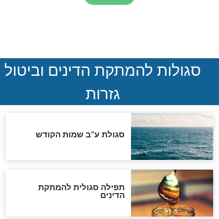
ההסכם החשאי של טראמפ
ואיראן: בלי שקיפות ועם הרבה
סימני שאלה
המסמך האבוד שנחשף
במרתפי מוסקבה: כתב היד
הנדיר של הרשב"ם התגלה
שורדת השואה שחוגגת 100:
"מודה לקב"ה על כל השנים"