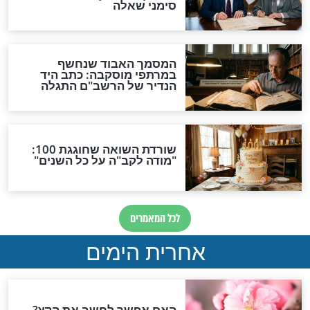
ין גדעון התחילה
חנן בן ארי בפיוט "אעופה
פגשה את הרב לאו
אשכונה" בלב המונדיאל
מפורסמים
ורסם משתף: "אני
זו הסיבה שהשפית התחילה
בית כנסת בשש
לאכול כשר