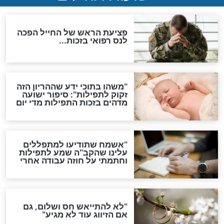
ות להמתקת הדינים וביטול
גזרות
סגולת ע"ב שמות הקודש
תפילה סגולית להמתקת
הדינים