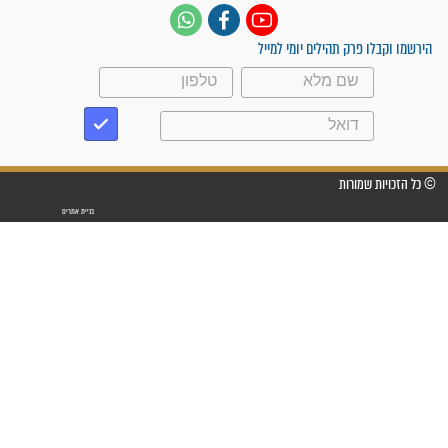
זקוק לתפילות": סיפור ישועה
מדהים בזכות התפילות מדי יום
"אשמח שתודיעו למתפללים
עלינו שהקב"ה שמע לתפילות
וחתמתי על חוזה עבודה אחרי
שנתיים של חיפוש!"
"לא להתייאש חס ושלום, גם
אם הזיווג עוד לא מגיע"
לכל המאמרים