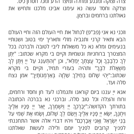
ם ובין בארץ והצילנו יְיָ אלוהינו מכל טרדות
 ותזכנו למצוא חן וחסד בעניך ובעיני כל רואינו
טוב לכל אדם תמיד כפי רצונך ויתקיים בנו
רָאֵל אֲשֶׁר בְּךָ אֶתְפָּאָר".
אל עליון גומל חסדים טובים, מלך עוזר ומושיע
ה למען רחמיך וחסדיך, ולמען שם הקדוש (יכוון
דט"ם),וחמול ורחם עלינו, הַרְאֵנוּ יְיָ חַסְדֶּךָ
ָ תִּתֶּן לָנוּ ותאיר עלינו באור פניך כדכתיב:"נְסָה
וֹר פָּנֶיךָ יְיָ". ויתמתקו הדינים ותבטל מעלינו ומעל
ית ישראל כל גזרות קשות ורעות, ותצילנו מכל
ה ומנגע ומחלה ומיצר הרע ומכל חסרון כיס.
חסד עשה נא עימנו אבינו מלכנו ותחיש את
רחמים וברצון.