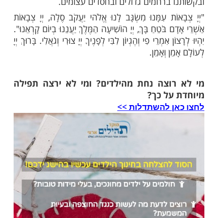
אני (פב"פ) לנחול את חיי העולם הזה וחיי העולם
ר קרני ותגביה מזלי ותאריך ימי בטוב ושנותיי
ומלא נא כל משאלות ליבי לטובה ולברכה בכל
וחניות וגשמיות וקיים בי מקרא שכתוב: "יִתֶּן
ךָ וְכָל עֲצָתְךָ יְמַלֵּא", וכן "וְהִתְעַנַּג עַל יְיָ וְיִתֶּן לְךָ
ת לִבֶּךָ" ותהיה בעזרי תמיד, וקיים בי מקרא
י שָׁלוֹם בְּחֵילֵךְ שַׁלְוָה בְּאַרְמְנוֹתָיִךְ" אמן נצח
ננו ביום קוראנו ותגמלנו לעד חן וחסד ורחמים,
לה וכל טוב סלה. וברכני נא בברכה הכתובה
ה:"יְבָרֶכְךָ יְיָ וְיִשְׁמְרֶךָ, יָאֵר יְיָ פָּנָיו אֵלֶיךָ
ִשָּׂא יְיָ פָּנָיו אֵלֶיךָ וְיָשֵׂם לְךָ שָׁלוֹם, וְשָׂמוּ אֶת שְׁמִי עַל
ְׂרָאֵל וַאֲנִי אֲבָרְכֵם" ויהיו דברי אלה אשר התחננתי
רובים לפניך יומם ולילה לעשות שאלתנו