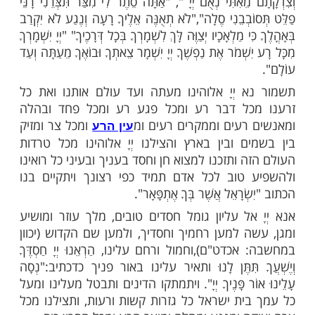
מות שלנו בתהילים
בלחיצה כאן >>>​
לפניך, יְיָ אלוהינו ואלוהי אבותינו, שתעשה
ך וחסדך ובכוח שמות הקודש היוצאים מ-כ"ד
 ולמען הפסוקים: "לֹא יִתְיַצֵּב אִישׁ בִּפְנֵיכֶם
ּמוֹרַאֲכֶם יִתֵּן יְיָ אֱלֹהֵיכֶם עַל פְּנֵי כָל הָאָרֶץ אֲשֶׁר
הּ כַּאֲשֶׁר דִּבֶּר לָכֶם", "כָּל כְּלִי יוּצַר עָלַיִךְ לֹא יִצְלָח
 תָּקוּם אִתָּךְ לַמִּשְׁפָּט תַּרְשִׁיעִי זֹאת נַחֲלַת עַבְדֵי יְיָ
ֵאִתִּי נְאֻם יְיָ ", "אַתָּה סֵתֶר לִי מִצַּר תִּצְּרֵנִי רָנֵּי
ֹבְבֵנִי סֶלָה","לֹא תְאֻנֶּה אֵלֶיךָ רָעָה וְנֶגַע לֹא יִקְרַב
י מַלְאָכָיו יְצַוֶּה לָּךְ לִשְׁמָרְךָ בְּכָל דְּרָכֶיךָ" "יְיָ יִשְׁמָרְךָ
שְׁמֹר אֶת נַפְשֶׁךָ יְיָ יִשְׁמָר צֵאתְךָ וּבוֹאֶךָ מֵעַתָּה וְעַד
 יְיָ אלוהינו מעתה ועד עולם אותנו ואת כל
כל דבר רע ומכל פגע רע ומכל פחד ובהלה
רעים וממקרים רעים ומ
ומכל צר ומזיק
עין הרע