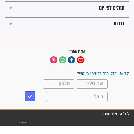
מה יהיו גבולות ארץ ישראל
בזמן הגאולה?
לכל המאמרים
ישועות תהילים
פציעת הראש של החייל הפכה
לנס רפואי בזכות...