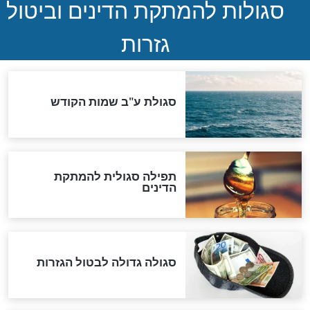
ההסכם החשאי של טראמפ
ואיראן: בלי שקיפות ועם הרבה
סימני שאלה
המסמך האבוד שנחשף
במרתפי מוסקבה: כתב היד
הנדיר של הרשב"ם התגלה
שורדת השואה שחוגגת 100:
"מודה לקב"ה על כל השנים"
"נביא בעיר": מכירת המחלה