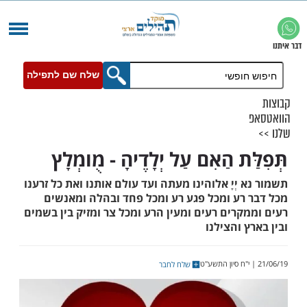
שלח שם לתפילה
ת הַאִם עַל יְלָדֶיהָ - מֻומְלָץ
יְיָ אלוהינו מעתה ועד עולם אותנו ואת כל זרענו
רע ומכל פגע רע ומכל פחד ובהלה ומאנשים
רים רעים ומעין הרע ומכל צר ומזיק בין בשמים
 והצילנו