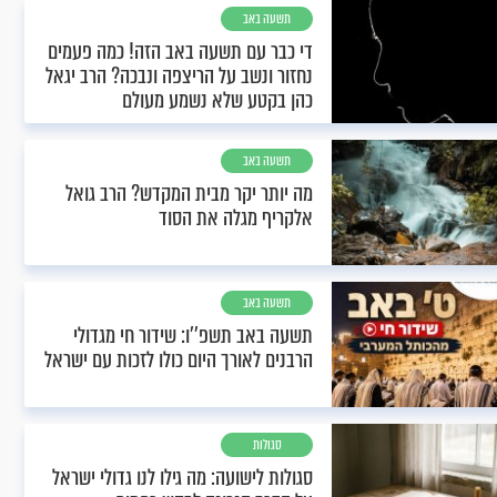
תשעה באב
די כבר עם תשעה באב הזה! כמה פעמים
נחזור ונשב על הריצפה ונבכה? הרב יגאל
כהן בקטע שלא נשמע מעולם
תשעה באב
מה יותר יקר מבית המקדש? הרב גואל
אלקריף מגלה את הסוד
תשעה באב
תשעה באב תשפ''ו: שידור חי מגדולי
הרבנים לאורך היום כולו לזכות עם ישראל
סגולות
סגולות לישועה: מה גילו לנו גדולי ישראל