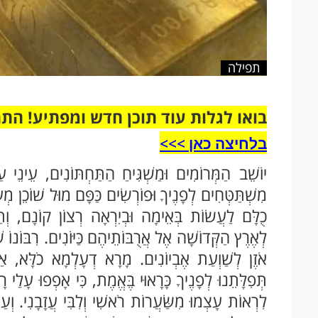
תפילה
בואו לגלות עוד תוכן חדש ומפתיע! הת
בלחיצה כאן >>>​
יוֹשֵׁב הַמְּרוֹמִים וּמַשְׁגִּיחַ הַתַּחְתּוֹנִים, עֵינֵי 
מִשְׁתַּטְּחִים לְפָנֶיךָ וּפוֹרְשִׂים כַּפָּם מוּל שׁוֹכֵן מְעוֹ
כֻלָּם לַעֲשׂוֹת בְּאֵימָה וּבְיִרְאָה רְצוֹן קוֹנָם, וְתַ
לְאֶרֶץ הַקְּדוֹשָׁה אֶל אֲרֻבּוֹתֵיהֶם כַּיּוֹנִים. רִבּוֹנוֹ 
אֹזֶן לְשַׁוְעַת אֶבְיוֹנִים. מָרָא דְעָלְמָא כֹלָּא, אַתָ
תְּפִלָּתֵנוּ לְפָנֶיךָ כָּרָאוּי בֶּאֱמֶת, כִּי אָפְפוּ עָלַי ר
לִרְאוֹת עָצְמוּ מִשַּׂעֲרוֹת רֹאשִׁי וְלִבִּי עֲזָבָנִי. 