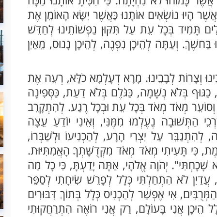
 אֲשֶׁר כָּמוֹהוּ לֹא נִהְיָתָה. כִּי הִכִּיתָ אוֹתָנוּ מַכָּה
שֶׁר הָיוּ נוֹשְׂאִים אוֹתָנוּ כַּאֲשֶׁר יִשָּׂא הָאוֹמֵן אֶת
ְּלִים תָּמִיד בְּכָל עֵת עַל תִּקּוּן נַפְשׁוֹתֵינוּ לְחַדֵּשׁ
וּ בַּחשֶׁךְ. וְעַתָּה לְהֵיכָן נִפְנֶה, לְהֵיכָן נָנוּס, מֵאַיִן
אוֹבֵינוּ וְצָרוֹת לְבָבֵינוּ. מָרָא דְעָלְמָא כֹלָּא, רְעֵה אֶת
 כַגּוּף בְּלֹא נְשָׁמָה, כַּגֹּלֶם בְּלֹא דַעַת, כַּסְּפִינָה
ְ וְסוֹעֵר מְאֹד מְאֹד בְּכָל עֵת וּבְכָל רֶגַע. לְהִתְקָרֵב
ְכֵי הַתְּשׁוּבָה נֶעֶלְמוּ מִמֶּנִּי, וְאֵינִי יוֹדֵעַ עֵצָה
ָה, לְהִתְגַבֵּר עַל יִצְרִי הָרָע, לְהַכְנִיעוֹ וּלְשַׁבְּרוֹ,
ֱמֶת, כִּי תָּעִיתִי מְאֹד מְאֹד מִקְּדֻשָּׁתְךָ הָאֲמִתִּיּוּת.
ֹא שָׁכָחְתִּי". יְהֹוָה אֱלֹהָי, אַתָּה יָדַעְתָּ, כִּי כָל מַה
ךָ, עֲדַיִן לֹא הִתְחַלְתִּי כְּלָל לְפָרֵשׁ שִׂיחָתִי לְסַפֵּר
ַמְּרֻבִּים, אִי אֶפְשַׁר לְהַכְנִיס כְּלָל בְּתוֹךְ דִּבּוּרִים
כְּלָל הֵיכָן אֲנִי בָּעוֹלָם, רַק אֲנִי רוֹאֶה הִתְרַחֲקוּתִי