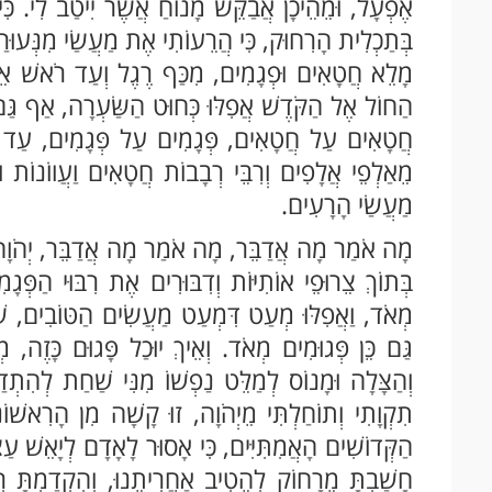
אֶפְעָל, וּמֵהֵיכָן אֲבַקֵּשׁ מָנוֹחַ אֲשֶׁר יִיטַב לִי. כִּי 
בְּתַכְלִית הָרִחוּק, כִּי הֲרֵעוֹתִי אֶת מַעֲשַׂי מִנְּעוּרַי 
מָלֵא חֲטָאִים וּפְגָמִים, מִכַּף רֶגֶל וְעַד רֹאשׁ אֵין
הַחוֹל אֶל הַקֹּדֶשׁ אֲפִלּוּ כְּחוּט הַשַּׂעְרָה, אַף גַּ
חֲטָאִים עַל חֲטָאִים, פְּגָמִים עַל פְּגָמִים, עַד א
מֵאַלְפֵי אֲלָפִים וְרִבֵּי רְבָבוֹת חֲטָאִים וַעֲווֹנוֹת וּ
מַעֲשַׂי הָרָעִים.
מָה אֹמַר מָה אֲדַבֵּר, מָה אֹמַר מָה אֲדַבֵּר, יְהֹוָה אֱ
בְּתוֹךְ צֵרוּפֵי אוֹתִיּוֹת וְדִבּוּרִים אֶת רִבּוּי הַפְּגָמִי
מְאֹד, וַאֲפִלּוּ מְעַט דִּמְעַט מַעֲשִׂים הַטּוֹבִים, שֶ
גַּם כֵּן פְּגוּמִים מְאֹד. וְאֵיךְ יוּכַל פָּגוּם כָּזֶה, מְ
וְהַצָּלָה וּמָנוֹס לְמַלֵּט נַפְשׁוֹ מִנִּי שַׁחַת לְהִתְ
תִקְוָתִי וְתוֹחַלְתִּי מֵיְהֹוָה, זוּ קָשָׁה מִן הָרִאשׁוֹנוֹ
הַקְּדוֹשִׁים הָאֲמִתִּיִּים, כִּי אָסוּר לָאָדָם לְיָאֵשׁ עַצ
חָשַׁבְתָּ מֵרָחוֹק לְהֵטִיב אַחֲרִיתֵנוּ, וְהִקְדַמְתָּ רְפ