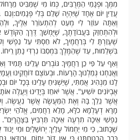
מִמְּךָ וּפְגָמַי הַמְּרֻבִּים, כְּמוֹ מִי שֶׁמַּבִּיט מֵרָח
עֲדַיִן יוֹם אֶחָד שֶׁיִּהְיֶה שָׁלֵם בְּלִי פְּגָמִים: וְגַם 
וְאַתָּה עוֹזֵר לִי מְעַט לְהִתְעוֹרֵר אֵלֶיךָ, וּלְהַת
וּלְהִתְחַזֵּק בַּעֲבוֹדָתֶךָ, שֶׁיֻּמְשַׁךְ דֶּרֶךְ הַקּוֹדֶ
שֶׁעָזַרְתָּ לִי בְּרַחֲמֶיךָ, לֹא חַסְתִּי עַל נַפְשִׁי וְל
בִּשְׁלֵמוּת, עַד שֶׁהַמֶּלֶךְ בִּמְסִבּוֹ נִרְדִּי נָתַן רֵיחוֹ.
וְאַף עַל פִּי כֵן רַחֲמֶיךָ גּוֹבְרִים עָלֵינוּ תָּמִיד וְא
וַאֲנַחְנוּ גְּמַלְנוּךָ הָרָעוֹת. וּבְעוֹצֶם דּוֹחֲקֵינוּ וַעֲמָ
לָנוּ מַנְהִיג אֲמִתִּי, שֶׁיַּשְׁגִּיחַ עָלֵינוּ בְּכָל יוֹם ו
אֶבְיוֹנִים יוֹשִׁיעַ". אֲשֶׁר יֹאחֵז בְּיָדֵינוּ וְיַעֲלֶה אוֹתָ
אֲשֶׁר נֵלֵךְ בָּהּ וְאֶת הַמַּעֲשֶׂה אֲשֶׁר נַעֲשֶׂה. וְע
מָרָא דְעָלְמָא כֹלָּא, מָלֵא רַחֲמִים, אֱלֹהֵי יִשְׂרָא
נַפְשִׁי אֵיכָה תִרְעֶה אֵיכָה תַּרְבִּיץ בַּצָּהֳרָיִם". כִ
שֶׁכָּתוּב, כִּי מִי יַחְמוֹל עָלַיִךְ יְרוּשָׁלַיִם וּמִי יָנוּד
כְּבָר הִבְטַחְתָּנוּ כִּי אֵין דּוֹר יָתוֹם, וּבְוַדַּאי גַּ