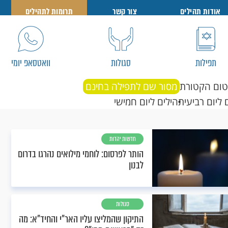
אודות תהילים
צור קשר
תרומות לתהילים
תפילות
סגולות
וואטסאפ יומי
טום הקטורת
מסור שם לתפילה בחינם
 ליום רביעי
תהילים ליום חמישי
חדשות יהדות
הותר לפרסום: לוחמי מילואים נהרגו בדרום
לבנון
סגולות
התיקון שהמליצו עליו האר"י והחיד"א: מה