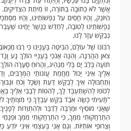
וְנִתְקַיָּם בָּנוּ עַכְשָׁיו, וְהָיְתָה עֵת צָרָה לְיַעֲקֹב
אֲשֶׁר לֹא כְתוּבָה בַּתּוֹרָה, זוֹ מִיתַת הַצַּדִּיקִים. אֲ
הַיּוֹנֵק, וְהָיוּ חָסִים עַל נַפְשׁוֹתֵינוּ, וְהָיוּ מִסְתַּכ
נַפְשׁוֹתֵינוּ לְטוֹבָה, לְחַדֵּשׁ כַּנֶּשֶׁר יָמֵינוּ שֶׁעָבְר
נְבַקֵּשׁ עֵזֶר לָנוּ.
רִבּוֹנוֹ שֶׁל עוֹלָם, הַבִּיטָה בְּעָנְיֵנוּ כִּי רַבּוּ מַכְ
צֹאן הַהֲרֵגָה. וְהִנֵּה אָנֹכִי בְעָנְיִי הוֹלֵךְ נָע וָנָד,
תוֹעָה בְּלֵב יָם בְּלִי מַנְהִיג, וְהָרוּחַ סְעָרָה הוֹלֵך
אֵלֶיךָ אֵינִי יָכוֹל מֵחֲמַת עֲוֹנוֹתַי הַמְּרֻבִּים, וְדַר
וְתַחְבּוּלָה אֵיךְ לְבַקֵּשׁ דַּעַת וָשֵׂכֶל וְכֹחַ וּגְבוּר
לְכוֹפוֹ לְהִשְׁתַּעְבֶּד לָךְ, לְהַטּוֹת לְבָבִי אֵלֶיךָ בֶּא
"תָּעִיתִי כְּשֶׂה אֹבֵד בַּקֵּשׁ עַבְדֶּךָ כִּי מִצְוֹתֶיךָ ל
שֶּׁאֲנִי מוֹסִיף וּמַרְבֶּה לְדַבֵּר וּלְהִתְוַדּוֹת לְפָנֶי
הִתְרַחֲקוּתִי מִמְּךָ, כִּי הִתְרַחֲקוּתִי מִמְּךָ וּפְגָמַי ה
וְצֵרוּפֵי אוֹתִיּוֹת. וְגַם אֲנִי בְּעַצְמִי אֵינִי יוֹדֵעַ 