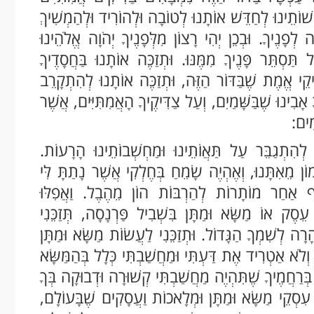
ֹתֵינוּ לְחַדֵּשׁ אוֹתָנוּ לְטוֹבָה וּלְהוֹרִיד וּלְהַמְשִׁיךְ
לְפָנֶיךָ. וּבְכֵן יְהִי רָצוֹן מִלְּפָנֶיךָ יְהֹוָה אֱלֹהֵינוּ
תַּסְתֵּר פָּנֶיךָ מִמֶּנּוּ. וּתְזַכֶּה אוֹתָנוּ בַּחֲסָדֶיךָ
יקֵי אֱמֶת שֶׁבַּדּוֹר הַזֶּה, וּתְזַכֶּה אוֹתָנוּ לְהִתְקָרֵב
ָבִינוּ שֶׁבַּשָּׁמַיִם, וְעַל צַדִּיקֶיךָ הָאֲמִתִּיִּים, אֲשֶׁר
מִים:
ֶּה לְהִתְגַבֵּר עַל תַּאֲוֹתֵינוּ וּמַחְשְׁבוֹתֵינוּ הָרָעוֹת.
מוֹן מֵאִתָּנוּ, וְאֶהְיֶה שָׂמֵחַ בְּחֶלְקִי אֲשֶׁר נָתַתָּ לִּי
ֹף אַחַר מוֹתָרוֹת לְהַרְבּוֹת הוֹן מֵהֶבֶל. וַאֲפִלּוּ
סֶק אוֹ מַשָּׂא וּמַתָּן בִּשְׁבִיל פַּרְנָסָה, תְּזַכֵּנִי
ֳרָה לְשִׁמְךָ הַגָּדוֹל. וּתְזַכֵּנִי לַעֲשׂוֹת מַשָּׂא וּמַתָּן
ְלֹא אַטְרִיד אֶת דַּעְתִּי וּמַחֲשַׁבְתִּי כְּלָל בְּהַמַּשָּׂא
ה בְּרַחֲמֶיךָ שֶׁתִּהְיֶה מַחֲשַׁבְתִּי קְשׁוּרָה וּדְבוּקָה בְּךָ
 עִסְקֵי מַשָּׂא וּמַתָּן וּמְלָאכוֹת וַעֲסָקִים שֶׁבָּעוֹלָם,