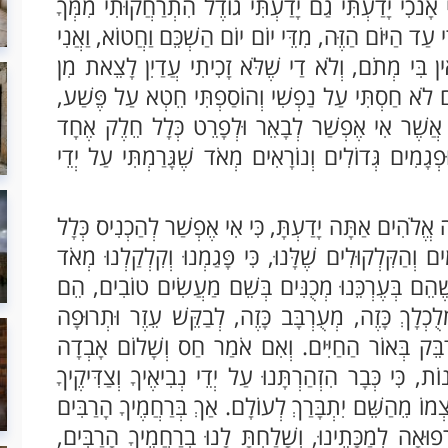
אָנֹכִי יָדַעְתִּי גַם יָדַעְתִּי גוֹדֶל הִתְרַחֲקוּתִי מִמְּךָ
עַד הַיּוֹם הַזֶּה, מִדֵּי יוֹם יוֹם הַשְׁכֵּם וַחֲטוֹא, וַאֲנִי
 בִּי מְתֹם, וְלֹא דַי שֶׁלֹּא זָכִיתִי עֲדַיִן לָצֵאת מִן
ם לֹא חַסְתִּי עַל נַפְשִׁי וְהוֹסַפְתִּי חֵטְא עַל פֶּשַׁע,
ֲשֶׁר אִי אֶפְשַׁר לְבָאֵר וּלְפָרֵט כְּלָל חֵלֶק אֶחָד
פְגָמִים גְּדוֹלִים וְנוֹרָאִים מְאֹד שֶׁגָּרַמְתִּי עַל יְדֵי
לֹהִים אַתָּה יָדַעְתָּ, כִּי אִי אֶפְשַׁר לְהַכְנִיס כְּלָל
ם וְהַקִּלְקוּלִים שֶׁלָּנוּ, כִּי פָּגַמְנוּ וְקִלְקַלְנוּ מְאֹד
ׁהֵם בְּעֶרְכֵּנוּ מְכֻנִּים בְּשֵׁם מַעֲשִׂים טוֹבִים, הֵם
לֻכְלָךְ כָּזֶה, מְעֻרְבָּב כָּזֶה, לְבַקֵּשׁ עֵזֶר וּתְרוּפָה
דַבֵּק בְּאוֹר הַחַיִּים. וְאִם אֹמַר חַס וְשָׁלוֹם אָבְדָה
ת, כִּי כְּבָר הִזְהַרְתָּנוּ עַל יְדֵי נְבִיאֶיךָ וְצַדִּיקֶיךָ
ְמוֹ מֵהַשֵּׁם יִתְבָּרַךְ לְעוֹלָם. אַךְ בְּרַחֲמֶיךָ הָרַבִּים
וּאָה לְמַכָּתֵינוּ, וְשָׁלַחְתָּ לָנוּ בְרַחֲמֶיךָ הָרַבִּים,