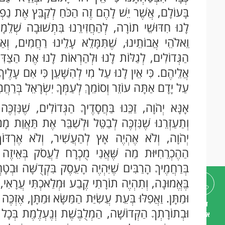
בָּעוֹלָם, אֲשֶׁר יֵשׁ לָהֶם זֶה הַכֹּחַ לְקַבֵּץ אֶת נַפְשׁו
לָנוּ חִדּוּשֵׁי תוֹרָה, לְהַחֲזִירֵנוּ בִּתְשׁוּבָה שְׁלֵמָה 
וֵאלֹהֵי אֲבוֹתֵינוּ, שֶׁתִּמָּלֵא עָלֵינוּ רַחֲמִים, וְאַל 
הַגְּדוֹלִים, לְגַלּוֹת לָנוּ וּלְהַרְאוֹת לָנוּ אֶת הַצַּדִּ
אֲלֵיהֶם. כִּי אֵין לָנוּ עַל מִי לְהִשָּׁעֵן כִּי אִם עָלֶיךָ א
עַל יָדָם אַתָּה עוֹזֵר וְסוֹמֵךְ לְעַמְּךָ יִשְׂרָאֵל בְּרַחֲ
אָנָּא יְהֹוָה, זַכֵּנוּ בַּחֲסָדֶיךָ הַגְּדוֹלִים, שֶׁנִּזְכ
וְתַעַזְרֵנוּ שֶׁנִּזְכֶּה לְבַטֵּל וּלְשַׁבֵּר אֶת תַּאֲוַת מָ
יְהֹוָה, וְלֹא אֶהְיֶה אָץ לְהַעֲשִׁיר, וְלֹא אֶרְדּו
הַהֶכְרֵחִיּוּת מַה שֶּׁאֲנִי מֻכְרָח לַעֲסֹק בְּאֵיזֶה עֵ
בְּרַחֲמֶיךָ הָרַבִּים שֶׁיִּהְיֶה הָעֵסֶק בִּקְדֻשָּׁה וּבְטָה
בֶּאֱמוּנָה, וְתִהְיֶה תוֹרָתִי קֶבַע וּמְלַאכְתִּי עֲרָאִי, ו
וּמַתָּן. וַאֲפִלּוּ בְּעֵת עֲשִׂיַּת הַמַּשָּׂא וּמַתָּן, אֶזְכֶּ
דברו
וּבְתוֹרָתְךָ הַקְּדוֹשָׁה, הַמְלֻבֶּשֶׁת וְנֶעְלֶמֶת בְּכָל
איתנו