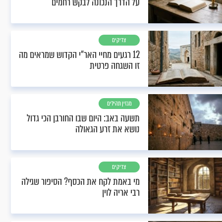
על הדרך הנכונה לבקש רחמים
צדיקים
12 רגעים מחיי האר"י הקדוש שמראים מה
זו השגחה פרטית
מגזין תהילים
תשעה באב: היום שבו החורבן הכי גדול
נושא את זרע הגאולה
צדיקים
מי באמת לקח את הכסף? הסיפור שגילה
רבי אריה לוין