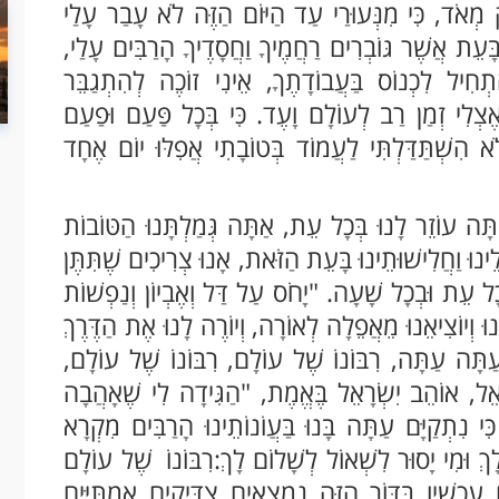
וֹק מְאֹד, כִּי מִנְּעוּרַי עַד הַיּוֹם הַזֶּה לֹא עָבַר עָלַי
בָּעֵת אֲשֶׁר גּוֹבְרִים רַחֲמֶיךָ וַחֲסָדֶיךָ הָרַבִּים עָלַי,
ְחִיל לִכְנוֹס בַּעֲבוֹדָתֶךָ, אֵינִי זוֹכֶה לְהִתְגַבֵּר
שׁ אֶצְלִי זְמַן רַב לְעוֹלָם וָעֶד. כִּי בְּכָל פַּעַם וּפַעַם
ֹא הִשְׁתַּדַּלְתִּי לַעֲמוֹד בְּטוֹבָתִי אֲפִלּוּ יוֹם אֶחָד
ַתָּה עוֹזֵר לָנוּ בְּכָל עֵת, אַתָּה גְּמַלְתָּנוּ הַטּוֹבוֹת
לֵינוּ וַחֲלִישׁוּתֵינוּ בָּעֵת הַזֹּאת, אָנוּ צְרִיכִים שֶׁתִּתֶּן
ּבְכָל עֵת וּבְכָל שָׁעָה. "יָחֹס עַל דַּל וְאֶבְיוֹן וְנַפְשׁוֹת
נוּ וְיוֹצִיאֵנוּ מֵאֲפֵלָה לְאוֹרָה, וְיוֹרֶה לָנוּ אֶת הַדֶּרֶךְ
ַתָּה עַתָּה, רִבּוֹנוֹ שֶׁל עוֹלָם, רִבּוֹנוֹ שֶׁל עוֹלָם,
ֵל, אוֹהֵב יִשְׂרָאֵל בֶּאֱמֶת, "הַגִּידָה לִי שֶׁאָהֲבָה
ּי נִתְקַיָּם עַתָּה בָּנוּ בַּעֲוֹנוֹתֵינוּ הָרַבִּים מִקְרָא
 לָךְ וּמִי יָסוּר לִשְׁאוֹל לְשָׁלוֹם לָךְ: רִבּוֹנוֹ שֶׁל עוֹלָם
ם עַכְשָׁיו בַּדּוֹר הַזֶּה נִמְצָאִים צַדִּיקִים אֲמִתִּיִּים