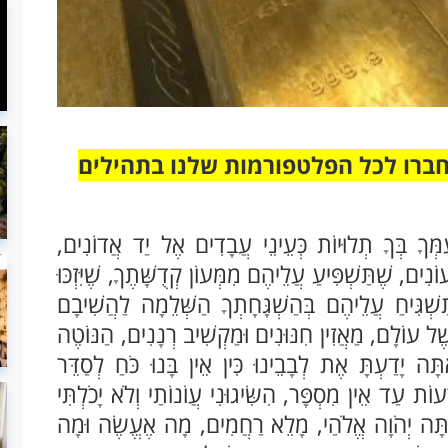
חברו לכל הפלטפורמות שלנו בתהילים
עַמְּךָ בְּךָ תְלוּיוֹת כְּעֵינֵי עֲבָדִים אֶל יַד אֲדוֹנִים,
נִים, שֶׁתַּשְׁפִּיעַ עֲלֵיהֶם מִמְּעוֹן קְדֻשָּׁתֶךָ, שֶׁיִּזְכּוּ
שְׁגִּיחַ עֲלֵיהֶם בְּהַשְׁגָּחָתְךָ הַשְּׁלֵמָה לַהֲשִׁיבָם
שֶׁל עוֹלָם, מַאֲזִין חִנּוּנִים וּמַקְשִׁיב רְנָנִים, הַנּוֹטֶה
ּה יָדַעְתָּ אֶת לְבָבֵינוּ כִּין אֵין בָּנוּ כֹּחַ לְסַדֵּר
ָעוֹת עַד אֵין מִסְפָּר, הִשִּׂיגוּנִי עֲוֹנוֹתַי וְלֹא יָכֹלְתִּי
וְעַתָּה יְהֹוָה אֱלֹהַי, מָלֵא רַחֲמִים, מָה אֶעֱשֶׂה וּמָה