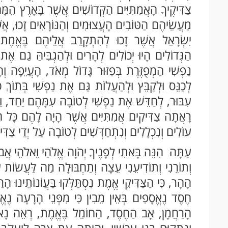
צַדִּיקֶיךָ הָאֲמִתִּיִּים הַקְּדוֹשִׁים אֲשֶׁר בָּאָרֶץ הֵמָּ
מַעֲשֵׂיהֶם הַטּוֹבִים הָעֲצוּמִים וְהַנּוֹרָאִים זָכוּ, אֲ
יִשְׂרָאֵל אֲשֶׁר זָכוּ לְהִתְקָרֵב אֲלֵיהֶם בֶּאֱמֶת,
הַגְּדוֹלִים הָיוּ יְכוֹלִים לְהָרִים וּלְהַגְבִּיהַּ גַם אֶ
נַפְשִׁי הַמְפֻזֶּרֶת בְּפִזּוּר גָּדוֹל מְאֹד, הָעֲיֵפָה ו
לְכַנֵּס וּלְקַבֵּץ וּלְהַעֲלוֹת גַּם אֶת נַפְשִׁי בְּתוֹךְ כְ
עִבּוּר, לְחַדֵּשׁ אֶת נַפְשִׁי לְטוֹבָה עִמָּהֶם יַחַד, וַתְ
רָאֲתָה צַדִּיקִים אֲמִתִּיִּים אֲשֶׁר הָיָה לָהֶם כָּל הַכֹ
עוֹלִים וְנִכְלָלִים וְנִתְחַדְּשִׁים לְטוֹבָה עַל יְדֵי צַדִּ
עַתָּה הִנֵּה בָּאתִי לְפָנֶיךָ יְהֹוָה אֱלֹהַי וֵאלֹהֵי אֲ
וְתוֹרֵנִי וְתוֹדִיעֵנִי עֵצָה וְתַחְבּוּלָה מַה לַּעֲשׂוֹת ע
הָהָר, כִּי הַצַּדִּיקֵי אֱמֶת נִסְתַּלְּקוּ בַּעֲוֹנוֹתֵינוּ ה
חֶסֶד נֶאֱסָפִים בְּאֵין מֵבִין כִּי מִפְּנֵי הָרָעָה נֶאֱ
הָרַחֲמָן, אָב הַחֶסֶד, הַחוֹמֵל בֶּאֱמֶת, רְאֵה נָא בְע