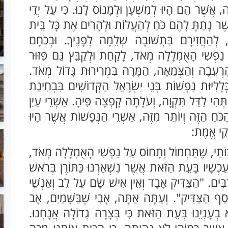
ה, אֲשֶׁר הֵם הָיוּ לְמִשְׁעָן וּלְמָנוֹס לָנוּ. כִּי עַל יְדֵי
שֶׁר נָתַתָּ לָהֶם כֹּחַ לְהַעֲלוֹת וּלְהָרִים אֶת כָּל בֵּית
 לְהַחֲזִירָם בִּתְשׁוּבָה שְׁלֵמָה לְפָנֶיךָ. וּבְכֹחָם
ת נַפְשִׁי הָאֻמְלָלָה מְאֹד, לָקַחַת וּלְקַבֵּץ גַּם פִּזּוּר
ְהָרְעֵבָה וְהַצְּמֵאָה, הַמָּרָה בִּמְרִירוּת גָּדוֹל מְאֹד.
ּלָלִיּוּת נַפְשׁוֹת בְּנֵי יִשְׂרָאֵל הַקְּדוֹשִׁים בִּבְחִינַת
ּהִי לַדַּל תִּקְוָה, וְעֹלָתָה קָפְצָה פִּיהָ. אַשְׁרֵי עַיִן
ּחַ הַזֶּה וְיוֹתֵר מִזֶּה, אַשְׁרֵי הַנְּפָשׁוֹת אֲשֶׁר הָיוּ
יקֵי אֱמֶת:
בוֹתַי, שֶׁתַּחְמוֹל וְתָחוֹס עַל נַפְשִׁי הָאֻמְלָלָה מְאֹד,
ַכְשָׁיו בָּעֵת הַזֹּאת אֲשֶׁר נִשְׁאַרְנוּ כַּתּוֹרֶן בְּרֹאשׁ
ָרַבִּים. "הַצַּדִּיק אָבָד וְאֵין אִישׁ שָׂם עַל לֵב וְאַנְשֵׁי
סַף הַצַּדִּיק". וְעַתָּה אַתָּה, אָבִי שֶׁבַּשָּׁמַיִם, אָב
ָנְיֵנוּ בְּעֵת הַזֹּאת כִּי בְּצָרָה גְדוֹלָה אֲנָחְנוּ.