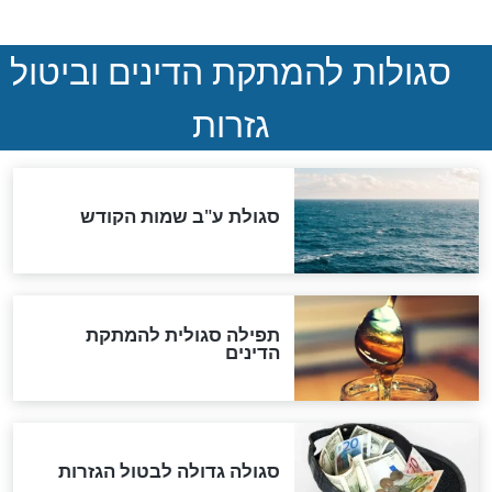
ההסכם החשאי של טראמפ
ואיראן: בלי שקיפות ועם הרבה
סימני שאלה
המסמך האבוד שנחשף
במרתפי מוסקבה: כתב היד
הנדיר של הרשב"ם התגלה
שורדת השואה שחוגגת 100:
"מודה לקב"ה על כל השנים"