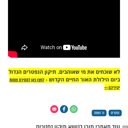
יים נכתב:
נו אשר, נוהגים שכל אחד מדליק נר בערב יום
כפר על אביו ואמו, כי כבוד הוא להשי”ת,
ורים כבדו ה’. ומנהג ישראל תורה הוא. עכת”ד.
כל בו (סימן סח). וכ”כ הרמ”א (או”ח תרי ס”ד). ועי’
רש”ל (סוף סימן מו) שכתב שאם שכח להדליק
בבית הכנסת ביום פטירת אביו או אמו,
שבת
לים להדליק בכל ארץ אשכנז מותר לומר לגוי
נר בבין השמשות, שמאחר שהעולם נזהרים
נר לכבוד אב ואם, נחשב כצורך גדול, ולכן יש