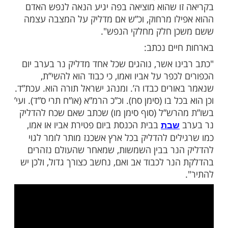
ה לנר הוא שאמר נר ה’ נשמת אדם עכ”ל.
נשמה יש לה הנאה מן האור וכו’. ועל כן בתוך
ר נפש הנפטר עודנה מצויה בתוך הבית כפי
וכמ”ש רבינו האר”י זצ”ל בטעם ז’ ימי אבלות,
ין נר שם [א”ה היינו בבית האבלים] בעבור
ש, אך אחר ז’ שמסתלקת לגמרי מן הבית אין
יק. וכן אם לא נפטר האדם שם אעפ”י
הם שם, אין מדליקין. אך טוב להדליק נר תוך
 בבית הכנסת למנוחת הנפטר, וכן בכל שנה
 צי”ט, והיינו כי צריך שיאמר בפיו בשעת הדלקת
 מדליק הנר הזה למנוחת נפש פב”ב, ואז
ו שהוא מוציאה בפה יגיע הנאה לנפש האדם
לו מרחוק, וכ”ש אם מדליק על המצבה עצמה
ן חלק מחלקי הנפש".