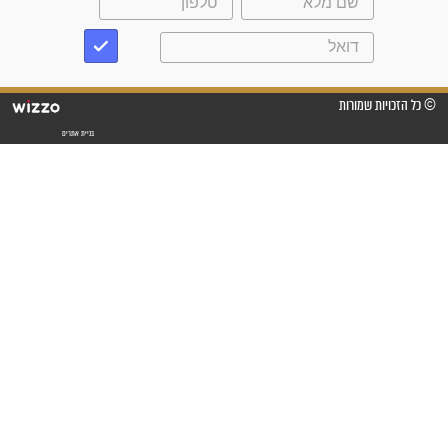
"משהו בתוכי ידע שההריון הזה
זקוק לתפילות": סיפור ישועה
מדהים בזכות התפילות מדי יום
"אשמח שתודיעו למתפללים
עלינו שהקב"ה שמע לתפילות
וחתמתי על חוזה עבודה אחרי
שנתיים של חיפוש!"
"לא להתייאש חס ושלום, גם
אם הזיווג עוד לא מגיע"
לכל המאמרים