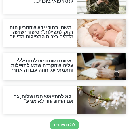
ות להמתקת הדינים וביטול
גזרות
סגולת ע"ב שמות הקודש
תפילה סגולית להמתקת
הדינים