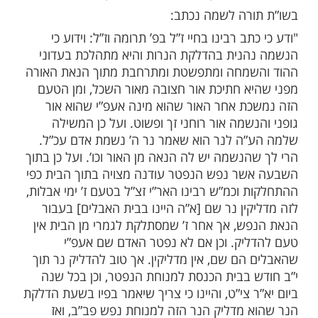
ע הוא להדליק נר
אדם שנפטר.
לעילוי נשמת
אמת במנהג זה תועלת?
.
 רבנים שסוברים שהתועלת לנשמת הנפטר
 מדליקים את הנר בבית הכנסת כפי שמוזכר
ונים, אך נהגו ישראל להדליקו גם בבית.
רה לשמה נכתב:
ב רבינו בחיי ז”ל בפ’ תרומה וז”ל: וידוע כי
נית בהדלקת הנרות והיא מתהלכת בעדוני
שמחה ומתפשטת ומתרחבת מתוך הנאת האורה
א חתיכת אור חצובה מאור השכל, ומן הטעם
ת אחר האור שהוא מינה אעפ”י שהוא אור
שמה אור רוחני זך ופשוט. ועל כן המשילה