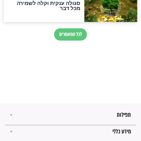
הרב שמואל אליהו: זה המפתח
לגאולה
זהו החוק הקוסמי שמחייב את
חורבנה של איראן לפי ספר
הזוהר הקדוש
בנו של הבבא סאלי: "אלו
השניות האחרונות לפני מלחמה
עולמית"