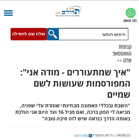
שלח שם לתפילה
שמתעוררים - מודה אני":
רסמות שעושות לשם
כללי האמונה מבחינתי שומרת עלי שפויה,