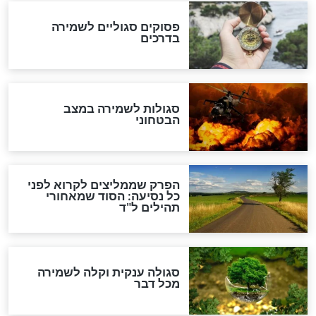
לכל המאמרים
מיסטיקה וקבלה
הרב שמואל אליהו: זה המפתח
לגאולה
זהו החוק הקוסמי שמחייב את
חורבנה של איראן לפי ספר
הזוהר הקדוש