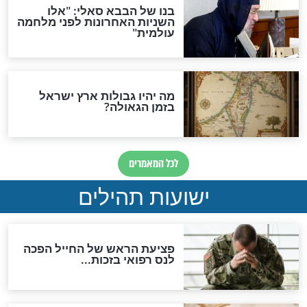
לכל המאמרים
ות להמתקת הדינים וביטול
גזרות
סגולת ע"ב שמות הקודש