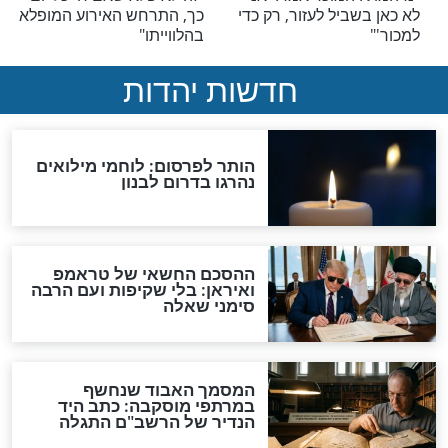
צדיקים
ו את הסגולה: יום
8 עובדות על הנצי"ב מוולוז’ין
רב משה שפירא
שיום פטירתו כ"ח אב
צדיקים