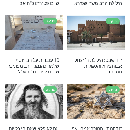
חרון על המקובל
המהר"ם שפירא מלובלין:
 חיים משה בן רבי
צדיק מעולם לא מרים ידיים
 מנדל זצ"ל
צדיקים
תפילה ועוצמת
יום פטירת הקדוש בשבת
– מהרבנית
הקרובה: רבי יונתן בן עוזיאל,
גדול תלמידיו של הלל הזקן