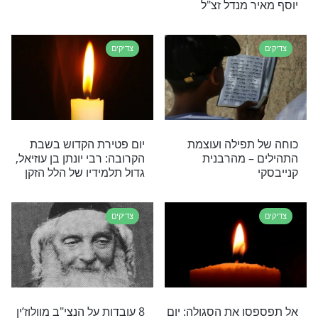
צדיקים
כ"ח תמוז - יום
7 עובדות על רבי חיים ויטאל,
י שלמה גאנצפריד,
העץ חיים, שיום פטירתו ל’
ור שולחן ערוך'"
בניסן
צדיקים