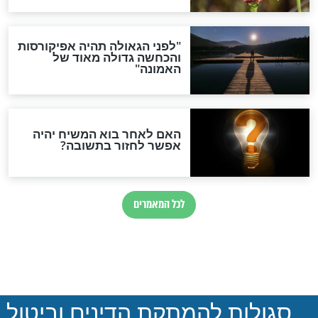
הותר לפרסום: לוחמי מילואים
נהרגו בדרום לבנון
ההסכם החשאי של טראמפ
ואיראן: בלי שקיפות ועם הרבה
סימני שאלה
המסמך האבוד שנחשף
במרתפי מוסקבה: כתב היד
הנדיר של הרשב"ם התגלה