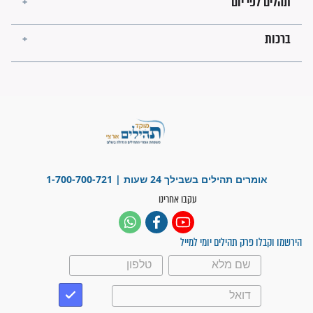
פציעת הראש של החייל הפכה
לנס רפואי בזכות...
"משהו בתוכי ידע שההריון הזה
זקוק לתפילות": סיפור ישועה
מדהים בזכות התפילות מדי יום
"אשמח שתודיעו למתפללים
עלינו שהקב"ה שמע לתפילות
וחתמתי על חוזה עבודה אחרי
שנתיים של חיפוש!"
"לא להתייאש חס ושלום, גם