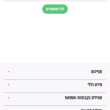
בנו של הבבא סאלי: "אלו
השניות האחרונות לפני מלחמה
עולמית"
מה יהיו גבולות ארץ ישראל
בזמן הגאולה?
לכל המאמרים
ישועות תהילים