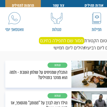
אודות תהילים
צור קשר
תרומות לתהילים
תפילות
סגולות
וואטסאפ יומי
טום הקטורת
מסור שם לתפילה בחינם
 ליום רביעי
תהילים ליום חמישי
סגולות
התבלין שמניחים על שולחן השבת - ולמה
הוא מוזכר בתהילים?
סגולות
הילד רצה לברך על "ממתק" מהסופר, אז