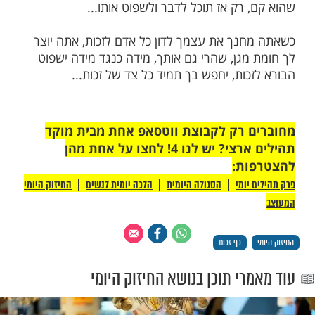
ום של החבר, לחשוב אילו הייתי במקומו, במצבו
עם היצר שיש לו, אולי הייתי נוהג בדיוק
דולה היא שאנו ממהרים לשפוט את האדם
לית מבלי שנתנו לו אפילו מעט זכות, אנו
תוך דחף רגעי ומיד "תולים" אותו ברחובה של
? כי אנו לא ממש מתאמצים לחפש לו כף זכות,
רש מאיתנו קצת מאמץ, קצת שבירת המוסכמה
מית, קצת אהבת ישראל...
היא הדרך שלנו לראות באחר את נקודות האור
מעשיו הטובים. לפני שאתה מדבר ושופט את
חייו, על האופי שלו, על מעשיו, תנעל קודם את
ך בדרך שהלך, תיפול היכן שנפל, ותקום איך