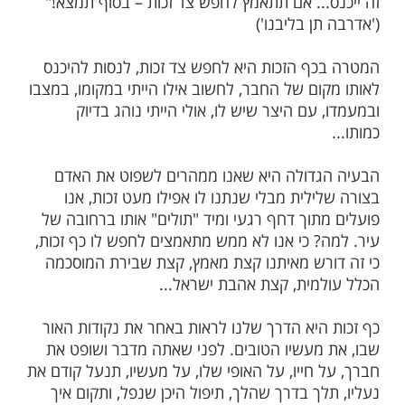
' איזה צד של זכות. אם תחפש – בוודאי
צאה חן בעיניי התלמידים אך הרב לא הסתפק
שיך: "כשקונים זוג נעליים חדשות והרגל בקושי
כניסים את הרגל לתוך הנעל באמצעות כף
מה עושה הכף? מקצרת את הרגל? מרחיבה את
 זה ולא זה. הכף פשוט דוחפת את הרגל
 השימוש ב'כף זכות' – אם תדחוף בחוזקה, בסוף
... אם תתאמץ לחפש צד זכות – בסוף תמצא!"
ן בליבנו')
ף הזכות היא לחפש צד זכות, לנסות להיכנס