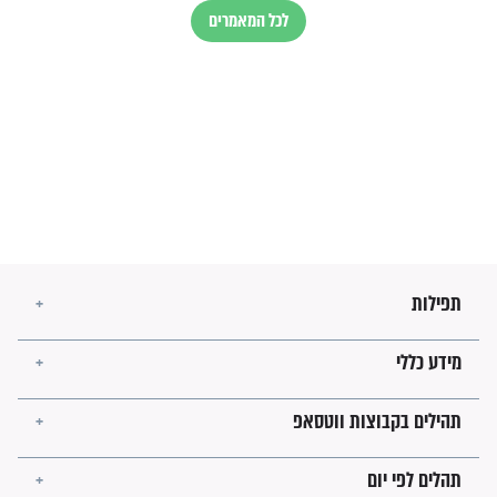
זהו החוק הקוסמי שמחייב את
חורבנה של איראן לפי ספר
הזוהר הקדוש
בנו של הבבא סאלי: "אלו
השניות האחרונות לפני מלחמה
עולמית"
מה יהיו גבולות ארץ ישראל
בזמן הגאולה?