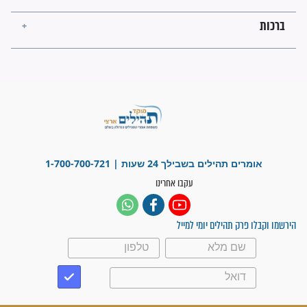
לכל המאמרים
ישועות תהילים
פציעת הראש של החייל הפכה
לנס רפואי בזכות...
"משהו בתוכי ידע שההריון הזה
זקוק לתפילות": סיפור ישועה
מדהים בזכות התפילות מדי יום