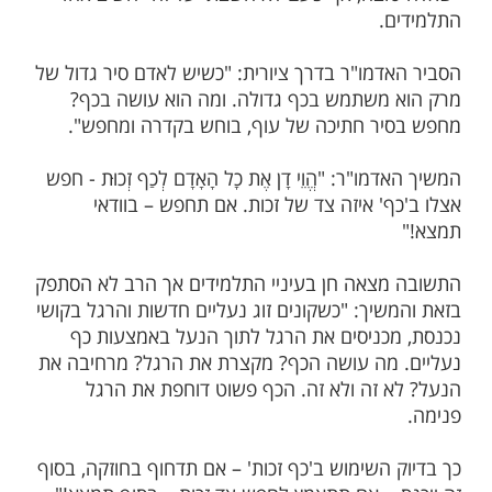
ומי: לחפש תמיד כף זכות
בים מסר האדמו"ר מגור בעל ה"פני מנחם"
כת אבות. כשהגיע למשנה "הֱוֵי דָן אֶת כָל
כַף זְכוּת" (א', ו') שאל את תלמידיו: "מהי אותה
כות? מדוע קוראים לה 'כף'?"
בה, אף פעם לא חשבתי על זה" השיב אחד
.
דמו"ר בדרך ציורית: "כשיש לאדם סיר גדול של
משתמש בכף גדולה. ומה הוא עושה בכף?
ר חתיכה של עוף, בוחש בקדרה ומחפש".
ו"ר: "הֱוֵי דָן אֶת כָל הָאָדָם לְכַף זְכוּת - חפש