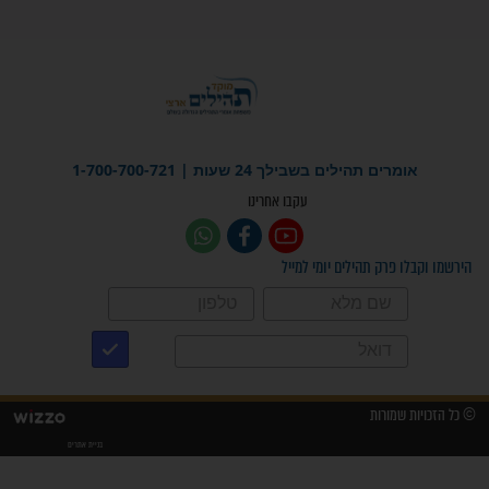
"משהו בתוכי ידע שההריון הזה
זקוק לתפילות": סיפור ישועה
מדהים בזכות התפילות מדי יום
"אשמח שתודיעו למתפללים
עלינו שהקב"ה שמע לתפילות
וחתמתי על חוזה עבודה אחרי
שנתיים של חיפוש!"
"לא להתייאש חס ושלום, גם
אם הזיווג עוד לא מגיע"
לכל המאמרים