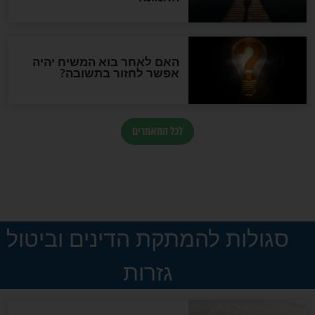
המסמך האבוד שנחשף
במרתפי מוסקבה: כתב היד
הנדיר של הרשב"ם התגלה
שורדת השואה שחוגגת 100:
"מודה לקב"ה על כל השנים"
"נביא בעיר": מכירת המחלה
לגוי והוספת השם חזקיהו
לרפואת הרב דב הכהן קוק