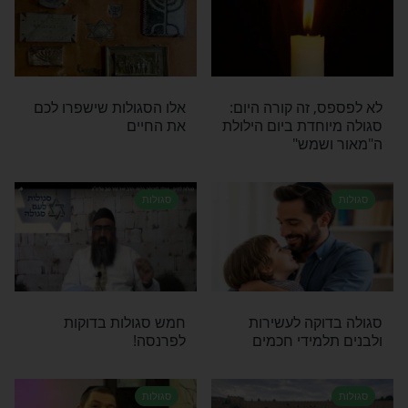
ידו סממה! צפו כעת
סגולות
ו הסגולה שאם
מופלא: אם תעשו את זה כל
ה בשבת תברא
יום - תתחילו לראות ישועות
שיגן עליכם
סגולות