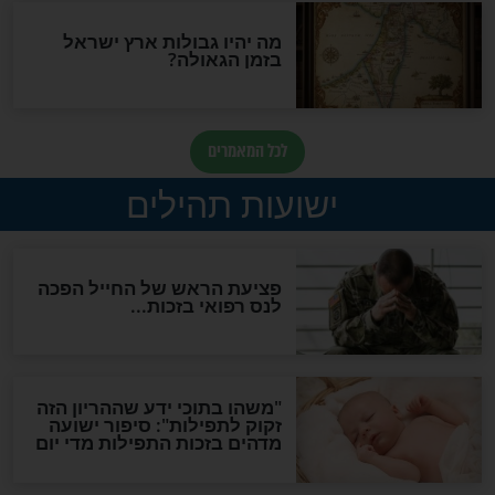
ות להמתקת הדינים וביטול
גזרות
סגולת ע"ב שמות הקודש
תפילה סגולית להמתקת
הדינים