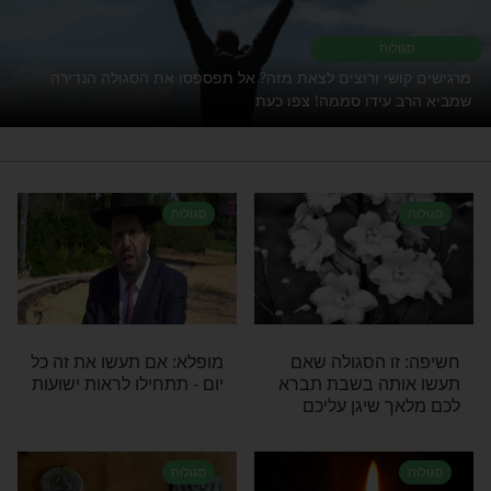
לות נגד פחדים
זוהר
רי תוכן בנושא סגולות
ות
י ורוצים לצאת מזה? אל תפספסו את הסגולה הנדירה