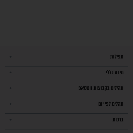
מה יהיו גבולות ארץ ישראל
בזמן הגאולה?
לכל המאמרים
ישועות תהילים
פציעת הראש של החייל הפכה
לנס רפואי בזכות...