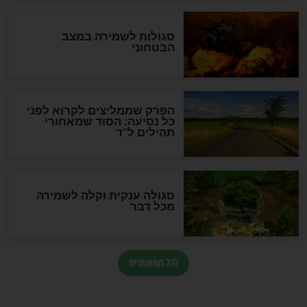
הרב שמואל אליהו: זה המפתח
לגאולה
זהו החוק הקוסמי שמחייב את
חורבנה של איראן לפי ספר
הזוהר הקדוש
בנו של הבבא סאלי: "אלו
השניות האחרונות לפני מלחמה
עולמית"