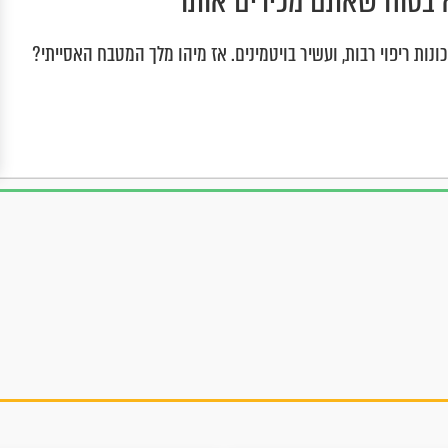
א בטוח שאתם מכירים אותו
נות ריפוי רבות, ועשיר בויטמינים. אז מיהו מלך המטבח האסייתי?