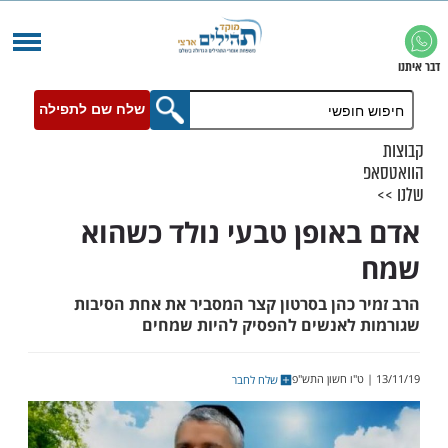
שלח שם לתפילה
אופן טבעי נולד כשהוא
 כהן בסרטון קצר המסביר את אחת הסיבות
לאנשים להפסיק להיות שמחים