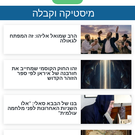
סימני שאלה
המסמך האבוד שנחשף
במרתפי מוסקבה: כתב היד
הנדיר של הרשב"ם התגלה
שורדת השואה שחוגגת 100:
"מודה לקב"ה על כל השנים"
לכל המאמרים