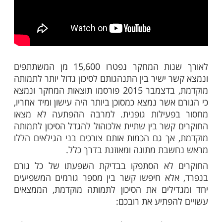
י כוסות ליום), תזונה לא בריאה, פעילות גופנית
פחות מ-20 דקות ביום, ישיבה ממושכת (מעל 7 שעות
ביום) ושינה לא תקינה (פחות מ-7 שעות ביממה או יותר
 כהן: שינה על פי הרמב"ם