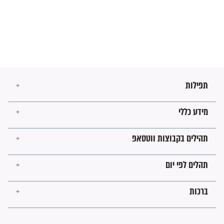
סגולה למתוק הדינים
כשממשמשים ובאים
לכל המאמרים
מיסטיקה וקבלה
הרב שמואל אליהו: זה המפתח
לגאולה