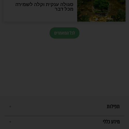
הרב שמואל אליהו: זה המפתח
לגאולה
זהו החוק הקוסמי שמחייב את
חורבנה של איראן לפי ספר
הזוהר הקדוש
בנו של הבבא סאלי: "אלו
השניות האחרונות לפני מלחמה
עולמית"