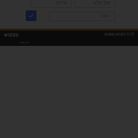
"משהו בתוכי ידע שההריון הזה
זקוק לתפילות": סיפור ישועה
מדהים בזכות התפילות מדי יום
"אשמח שתודיעו למתפללים
עלינו שהקב"ה שמע לתפילות
וחתמתי על חוזה עבודה אחרי
שנתיים של חיפוש!"
"לא להתייאש חס ושלום, גם
אם הזיווג עוד לא מגיע"
לכל המאמרים