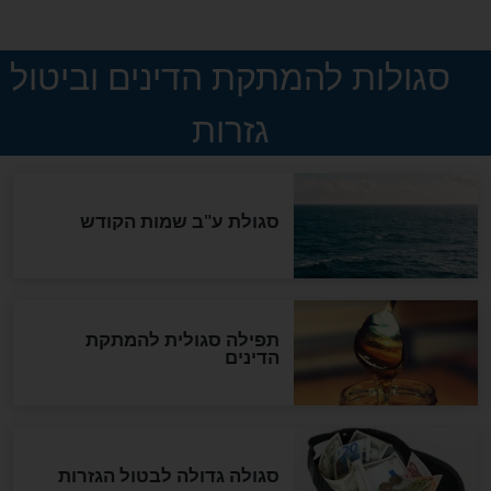
ההסכם החשאי של טראמפ
ואיראן: בלי שקיפות ועם הרבה
סימני שאלה
המסמך האבוד שנחשף
במרתפי מוסקבה: כתב היד
הנדיר של הרשב"ם התגלה
שורדת השואה שחוגגת 100:
"מודה לקב"ה על כל השנים"