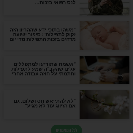
ות להמתקת הדינים וביטול
גזרות
סגולת ע"ב שמות הקודש
תפילה סגולית להמתקת
הדינים