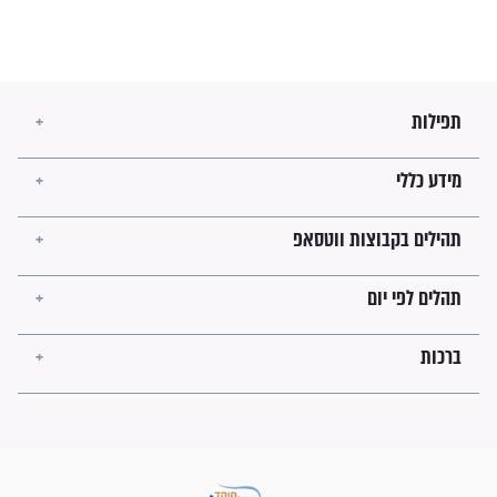
זהו החוק הקוסמי שמחייב את
חורבנה של איראן לפי ספר
הזוהר הקדוש
בנו של הבבא סאלי: "אלו
השניות האחרונות לפני מלחמה
עולמית"
מה יהיו גבולות ארץ ישראל
בזמן הגאולה?