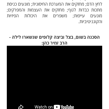
אשונה: מתרחש תהליך עיכול השום וקליטת
זינים מהשום.
עות: השום מטפל ברדיקלים חופשיים הנמצאים
ך מונע נזק לתאים.
עות: השום מעלה את קצב חילוף החומרים בגוף,
זלים עודפים ומסייע בתהליך שריפת שומנים.
עות: החומרים האנטי-בקטריאליים של השום
 למחזור הדם ומטפלים בחיידקים שבגוף.
 שעות: החומרים המזינים המצויים בשום כבר נקלטו
כעת הם מגינים עליהם מפני חמצון.
24 שעות: חומרי הזנה המצויים בשום מתחילים מסע
וק בגוף: משפרים את רמת הכולסטרול; מנקים
ים, ובכך מגינים מפני מחלות לב; משפרים את