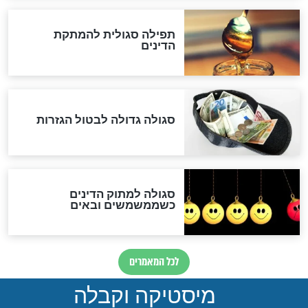
ההסכם החשאי של טראמפ
ואיראן: בלי שקיפות ועם הרבה
סימני שאלה
המסמך האבוד שנחשף
במרתפי מוסקבה: כתב היד
הנדיר של הרשב"ם התגלה
שורדת השואה שחוגגת 100:
"מודה לקב"ה על כל השנים"
לכל המאמרים