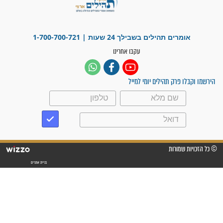
לכל המאמרים
ישועות תהילים
פציעת הראש של החייל הפכה
לנס רפואי בזכות...
"משהו בתוכי ידע שההריון הזה
זקוק לתפילות": סיפור ישועה
מדהים בזכות התפילות מדי יום