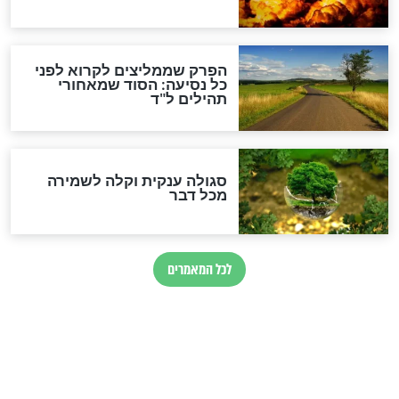
סגולה למתוק הדינים
כשממשמשים ובאים
לכל המאמרים
מיסטיקה וקבלה
הרב שמואל אליהו: זה המפתח
לגאולה