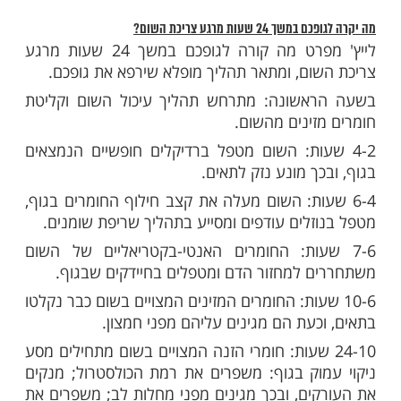
בות בשל התכונות המרפאות העוצמתיות שלו",
ץ', ומציין כי השום משפר את זרימת הדם, מונע
ב, משפר את רמת הכולסטרול ומשפר לחץ דם
מוך.
ומחים, צריכת שש שיני שום קלויות על בסיס
ה לספק שורת הטבות ויתרונות לגופכם, ובין היתר
צור של הורמון אנגיוטנסין – שכשהוא נמצא
והות בדם, הוא מזיק לבלוטת יותרת הכליה",
.
שעות מרגע צריכת השום?
לייץ' מפרט מה קורה לגופכם במשך 24 שעות מרגע
ום, ומתאר תהליך מופלא שירפא את גופכם.