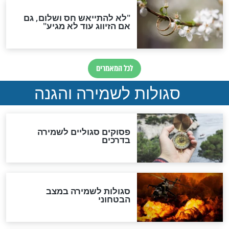
ות להמתקת הדינים וביטול
גזרות
סגולת ע"ב שמות הקודש
תפילה סגולית להמתקת
הדינים