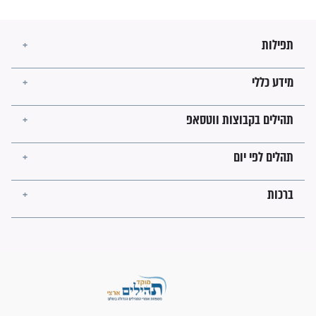
הרב שמואל אליהו: זה המפתח
לגאולה
זהו החוק הקוסמי שמחייב את
חורבנה של איראן לפי ספר
הזוהר הקדוש
בנו של הבבא סאלי: "אלו
השניות האחרונות לפני מלחמה
עולמית"