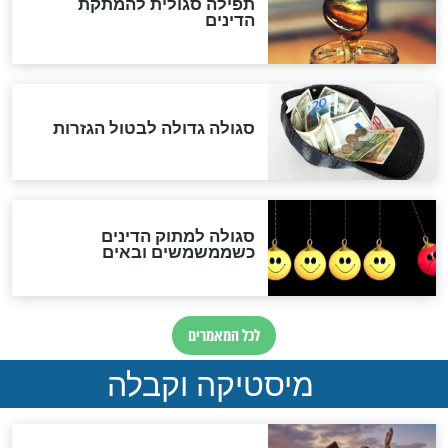
ההסכם החשאי של טראמפ
ואיראן: בלי שקיפות ועם הרבה
סימני שאלה
המסמך האבוד שנחשף
במרתפי מוסקבה: כתב היד
הנדיר של הרשב"ם התגלה
שורדת השואה שחוגגת 100:
"מודה לקב"ה על כל השנים"