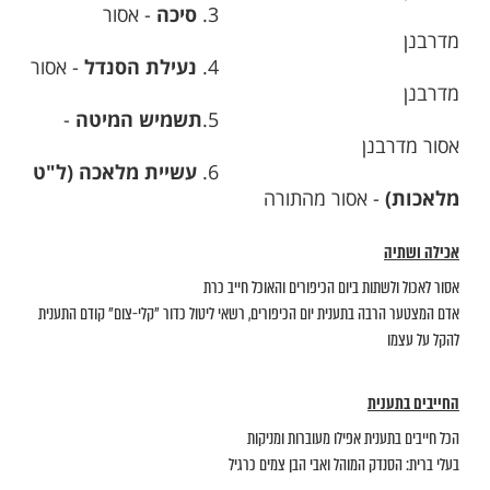
ר ביום הכיפורם
אכילה ושתייה
ורים בכיפור: 1.
- אסור מהתורה
2
רחיצה
- אסור
בנן
3
סיכה
- אסור
נן
4
נעילת הסנדל
- אסור
נן
5
תשמיש המיטה
-
מדרבנן
6
עשיית מלאכה (ל"ט