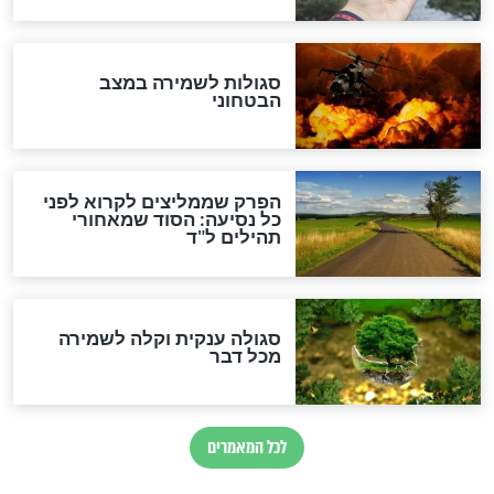
לכל המאמרים
מיסטיקה וקבלה
הרב שמואל אליהו: זה המפתח
לגאולה
זהו החוק הקוסמי שמחייב את
חורבנה של איראן לפי ספר
הזוהר הקדוש