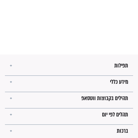
בנו של הבבא סאלי: "אלו
השניות האחרונות לפני מלחמה
עולמית"
מה יהיו גבולות ארץ ישראל
בזמן הגאולה?
לכל המאמרים
ישועות תהילים