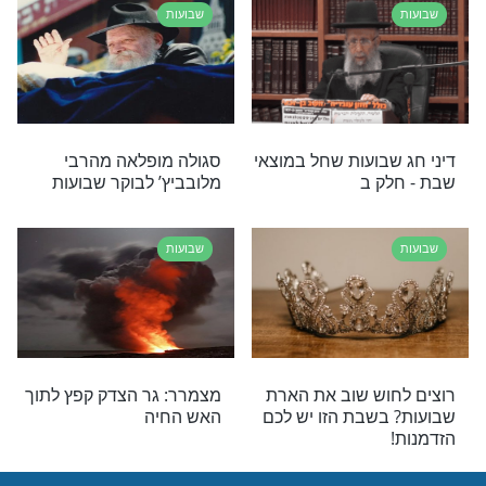
רה לערב שבועות
הסיפור של גר הצדק: "מי
שמברך את עם ישראל הוא
מבורך, מי שמקלל אותו - הוא
מקולל"
שבועות
וצים לפספס
עוצמתי: תפילת השל"ה
: סגולות מיוחדות
הקדוש לחינוך הילדים
 השבועות!