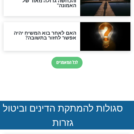
חדשות יהדות
הותר לפרסום: לוחמי מילואים
נהרגו בדרום לבנון
ההסכם החשאי של טראמפ
ואיראן: בלי שקיפות ועם הרבה
סימני שאלה
המסמך האבוד שנחשף
במרתפי מוסקבה: כתב היד
הנדיר של הרשב"ם התגלה