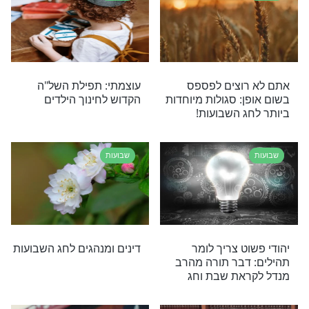
שבועות
מוד בליל חג
ערב ר"ח סיון - הירשמו כאן
וקבלו את תפילת השל"ה
ישירות למייל
שבועות