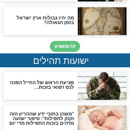
לכל המאמרים
ות להמתקת הדינים וביטול
גזרות
סגולת ע"ב שמות הקודש