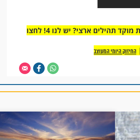
מחוברים רק לקבוצת ווטסאפ אחת מבית מוקד תהילים ארצי? יש לנו 4! לחצו
החיזוק היומי המעוצב