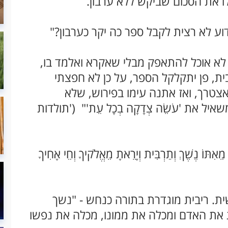
לו את הסכום שביקש ללא ערבון.
וע לא רצית לקבל ספר כה יקר כערבון?"
י לא אוכל להתאפק מבלי שאקרא ואלמד בו,
ית, פן יתקלקל הספר, על כן לא חפצתי
צטרך, ואז אתנה עימו בפירוש, שלא
ל את 'עֹשֵׂה צְדָקָה בְכָל עֵת'" ('תולדות
ֶשֶׁךְ וְתַרְבִּית וְיָרֵאתָ מֵאֱלֹקיךָ וְחֵי אָחִיךָ
ית. ריבית מוגדרת בתורה כנחש - "נשך
 את האדם ומכלה את ממונו, מכלה את נפשו