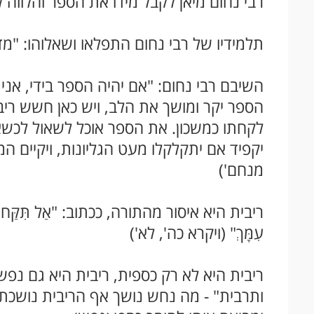
רבי נחום מיאן לקבל מידו את הספר והלווה 
תלמידיו של רבי נחום התפלאו ושאלוהו: "מד
השיבם רבי נחום: "אם יהיה הספר בידי, אנ
הספר יקר ומושך את הלב, ויש כאן חשש ריב
לקחתו כמשכון. את הספר אוכל לשאול לכשא
יקפיד אם יתקלקלו מעט הגליונות, ויקיים המשאי
מנחם')
ריבית היא איסור מהתורה, ככתוב: "אַל תִּקַּח מֵאִתּוֹ נ
עִמָּךְ" (ויקרא כה', לא')
ריבית היא לא רק כספית, ריבית היא גם נפש
ותרבית" - מה נחש נושך אף הריבית נושכת