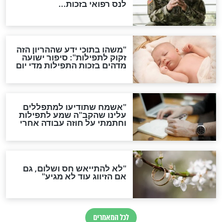
ות להמתקת הדינים וביטול
גזרות
סגולת ע"ב שמות הקודש
תפילה סגולית להמתקת
הדינים