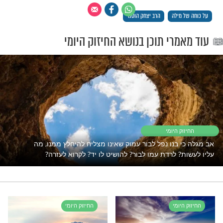
 רק לקבוצת ווטסאפ אחת מבית מוקד
תהילים ארצי? יש לנו 4! לחצו על אחת מהן