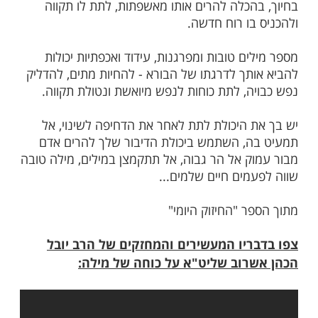
 בנם כלא פחות מ"תחיית המתים". בכוח
 נתן הרב לבחור ביטחון וידיעה שהוא מסוגל
העניק לו את הדחיפה שהצילה את חייו
..
ים זוהי יכולת של בורא עולם, הוא מחייה את
. אנו כבני אדם יכולים להחיות את הנפש
ך הגוף, לתת כוחות ותקווה למרי נפש.
 אדם נכשל, נפל, או הפסיד ומרגיש בעקבות
ערך והתלהבות, אתה הקטן יכול במילים שלך,
הכלה להרים אותו מאשפתות, לתת לו תקווה
בו רוח חדשה.
ם טובות ומפרגנות, עידוד ואכפתיות יכולות