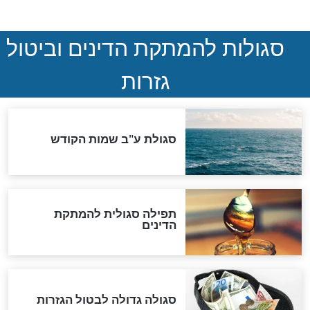
ההסכם החשאי של טראמפ
ואיראן: בלי שקיפות ועם הרבה
סימני שאלה
המסמך האבוד שנחשף
במרתפי מוסקבה: כתב היד
הנדיר של הרשב"ם התגלה
שורדת השואה שחוגגת 100:
"מודה לקב"ה על כל השנים"