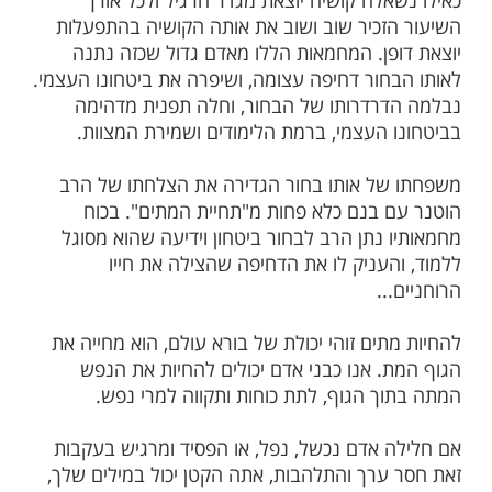
רים בישיבתו של הרב יצחק הוטנר התקשה
וד, כתוצאה מכך ביטחונו העצמי ירד, הוא
טה מטה, עד שעמד בסכנת עזיבה את דרך
מצוות.
ים לימד הרב הוטנר שיעור בגמרא ואותו בחור
יה שנראתה פשוטה ביותר. הרב הוטנר הגיב
אלה קושיה יוצאת מגדר הרגיל ולכל אורך
זכיר שוב ושוב את אותה הקושיה בהתפעלות
פן. המחמאות הללו מאדם גדול שכזה נתנה
חור דחיפה עצומה, ושיפרה את ביטחונו העצמי.
רדרותו של הבחור, וחלה תפנית מדהימה
 העצמי, ברמת הלימודים ושמירת המצוות.
ל אותו בחור הגדירה את הצלחתו של הרב