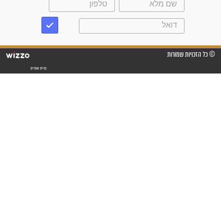
"משהו בתוכי ידע שההריון הזה
זקוק לתפילות": סיפור ישועה
מדהים בזכות התפילות מדי יום
"אשמח שתודיעו למתפללים
עלינו שהקב"ה שמע לתפילות
וחתמתי על חוזה עבודה אחרי
שנתיים של חיפוש!"
"לא להתייאש חס ושלום, גם
אם הזיווג עוד לא מגיע"
לכל המאמרים