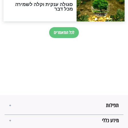
הרב שמואל אליהו: זה המפתח
לגאולה
זהו החוק הקוסמי שמחייב את
חורבנה של איראן לפי ספר
הזוהר הקדוש
בנו של הבבא סאלי: "אלו
השניות האחרונות לפני מלחמה
עולמית"