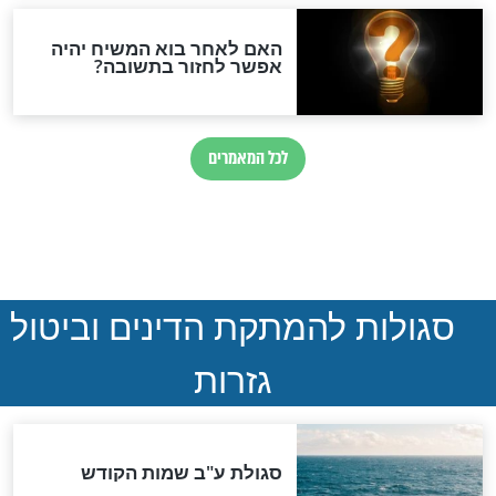
פואה שלמה:
האברך נכנס לחדרו של הרב
הן פונים בשם מי
שמח ומרוצה, אך חיוכו נמחק
באחת...
חדשות יהדות
הותר לפרסום: לוחמי מילואים
נהרגו בדרום לבנון
ההסכם החשאי של טראמפ
ואיראן: בלי שקיפות ועם הרבה
סימני שאלה