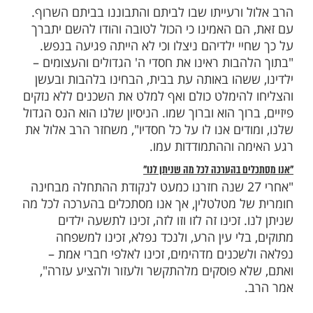
רחו מהר מהבית והזהירו את השכנים. בד בבד
קום שירותי הכיבוי, אך כשהגיעו כבר לא נותר
; לשונות האש ליחכו את כל הבית. לא נותר
אים ביקשו לבצע סריקה בבית לפני לכתם,
א נותר אף גץ העלול להדליק את האש שוב
כבאים עצרו לפתע מול מראה פלאי ונשימתם
קות ארוכות התבוננו הכבאים בתמונה של הרב
סף, בזוג תפילין ובספרי קודש, מנסים להבין את
עה המוזרה.
כן שהאש "דילגה" על תמונת הצדיק, על התפילין
 הקודש? כל האזור מסביבם הפך לאפר. הכבאים
א תשובות, אך די היה בהבטה בתופעה
די להבין שמדובר כאן בנס גלוי.
ת את אשר אגרנו במהלך השנים"