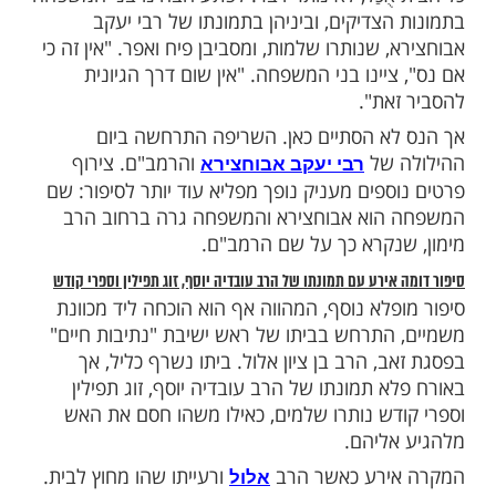
ות עוד תוכן חדש ומפתיע! התחברו לכל
מות שלנו בתהילים
בלחיצה כאן >>>​
ֻכַּל, לא נותר דבר. לפתע הבחינו בני המשפחה
צדיקים, וביניהן בתמונתו של רבי יעקב
 שנותרו שלמות, ומסביבן פיח ואפר. "אין זה כי
יינו בני המשפחה. "אין שום דרך הגיונית
את".
א הסתיים כאן. השריפה התרחשה ביום
 של
והרמב"ם. צירוף
רבי יעקב אבוחצירא
ספים מעניק נופך מפליא עוד יותר לסיפור: שם