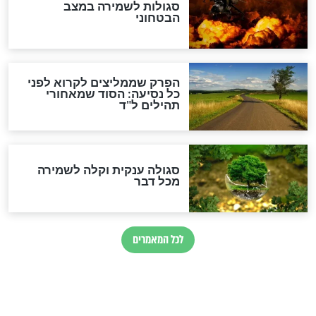
סגולה למתוק הדינים
כשממשמשים ובאים
לכל המאמרים
מיסטיקה וקבלה
הרב שמואל אליהו: זה המפתח
לגאולה