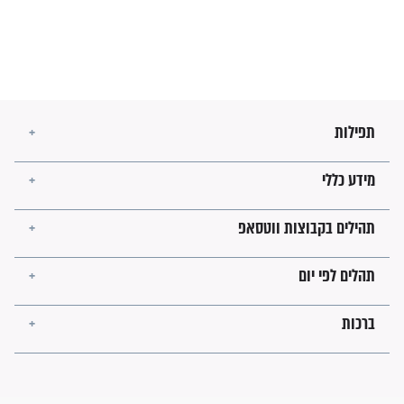
זהו החוק הקוסמי שמחייב את
חורבנה של איראן לפי ספר
הזוהר הקדוש
בנו של הבבא סאלי: "אלו
השניות האחרונות לפני מלחמה
עולמית"
מה יהיו גבולות ארץ ישראל
בזמן הגאולה?