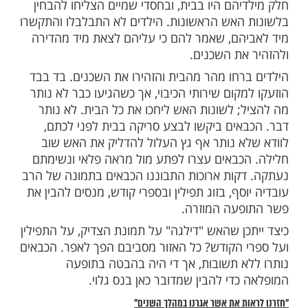
הוא אבוחצירא והמשפחה גרה ברחוב הרב
נקרא כך על שם הרמב"ם.
ירע עם תמונתו של הרב עובדיה יוסף, זוג תפילין וספרי קודש
לא נוסף, המהווה אף הוא הוכחה ליד מכוונת
התרחש בביתו של ראש ישיבת "נתיבות חיים"
, הרב בן ציון אלול. ביתו נשרף כליל, אך
 תמונתו של הרב עובדיה יוסף, זוג תפילין
דש נותרו שלמים, כאילו משהו חסם את האש
ליהם.
ירע כאשר הרב
ורעייתו שהו מחוץ לבית.
אלול
יהם היו בבית, ובחסדי שמיים הצליחו להבחין
האש הראשונות. הילדים לא התבלבלו והתקשרו
הם, שאמר להם כי עליהם לצאת מיד מהדירה
את השכנים.