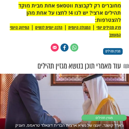
 ורעייתו שבו לביתם והתבוננו בביתם השרוף.
הם האמינו כי הכול לטובה והודו להשם יתברך
י ילדיהם ניצלו וכי לא הייתה פגיעה בנפש.
הבות ראינו את חסדי ה' הגדולים והעצומים –
ששהו באותה עת בבית, הבחינו בלהבות ובעשן
להימלט כולם ואף למלט את השכנים ללא נזקים
רוך הוא וברוך שמו. הניסיון שלנו הוא הנס הגדול
דים אנו לו על כל חסדיו", משחזר הרב אלול את
ה וההתמודדות עמו.
ם בהערכה לכל מה שניתן לנו"
אחרי 27 שנה חזרנו כמעט לנקודת ההתחלה מבחינה
ל מטלטלין, אך אנו מסתכלים בהערכה לכל מה
 זכינו זה לזו וזו לזה, זכינו לתשעה ילדים
לי עין הרע, ולנכד נפלא, זכינו למשפחה