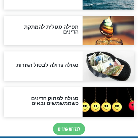
המסמך האבוד שנחשף
במרתפי מוסקבה: כתב היד
הנדיר של הרשב"ם התגלה
שורדת השואה שחוגגת 100:
"מודה לקב"ה על כל השנים"
לכל המאמרים
אחרית הימים