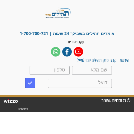
לכל המאמרים
ישועות תהילים
פציעת הראש של החייל הפכה
לנס רפואי בזכות...
"משהו בתוכי ידע שההריון הזה
זקוק לתפילות": סיפור ישועה
מדהים בזכות התפילות מדי יום
"אשמח שתודיעו למתפללים