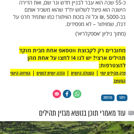
זה, אבל בינתיים העסק הסתבך עם מס רכישה,
ק ידוע שמי שיש לו דירה וקונה דירה נוספת
ם מס רכישה, אלא אם כן הוא מוכר דירה אחת
תוך שנה. והוא שילם 42 אלף שקל למס רכישה. והיהודי
חזק את עצמו שמוויתור לא מפסידים למרות
וא הפסיד.
ום ולא יומיים. אלה במשך תקופה ארוכה הוא
עצמו. באותו זמן החליטו להפוך את מחירי
דולרים לשקלים, ואז המחירים של הדירות עלו
%. את דירתו הישנה הוא הצליח לבסוף למכור, ויצא
שהרוויח כ-600 אלף שקל. שהרי הוא קנה דירה לפי
מיד אחר כך השוק התחלף. ובפועל הוא שילם