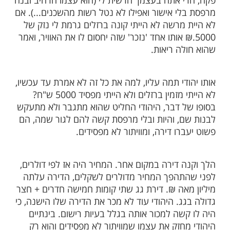
תו יהודי שכולם מסכימים ורק אחד מסרב
ל גם הוא מסכים, הלך וקנה ברזלים בחמשת
ח כדי שאחר כך יביא קבלן שיתקין לו מזה
 הברזלים הגיעו והוא הניח אותם בבניין
כן שלא הסכים לחתום ואמר שהוא מסכים ופה
רזל ולא צריך חתימה, הזמין פקח של עירייה
כן שרוצה לבנות ושמיד יעצרו אותו לפני
תו יהודי פנה אליו ואמר לו, למה אתה מזמין
 אתה בעצמך הרשית לי (הוא עצמו הרחיב ובנה
י אישור ואפילו לא נטל רשות מהשכנים...). אם
מרשה לא הייתי קונה ברזלים גרמת לי נזק של
.₪ אותו אחד 'נזכר' שזה יחסום לו את האוויר, ואמר