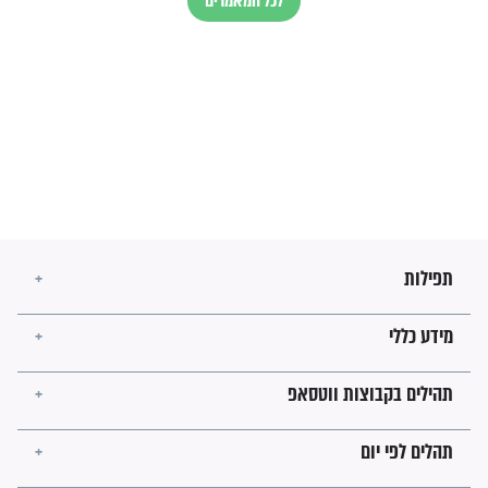
הרב שמואל אליהו: זה המפתח
לגאולה
זהו החוק הקוסמי שמחייב את
חורבנה של איראן לפי ספר
הזוהר הקדוש
בנו של הבבא סאלי: "אלו
השניות האחרונות לפני מלחמה
עולמית"