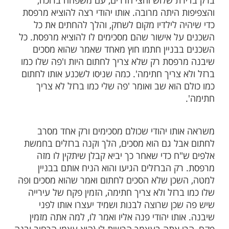
ות עוד תוכן חדש ומפתיע! התחברו לכל
מות שלנו בתהילים
בלחיצה כאן >>>​
 פנחס זרביב שליט''א:
ה ביהודי שהיה גר ברחוב קהילות יעקב בבני
ת שלוש וחצי חדרים, עם משפחה ברוכה,
 היתה מרובה. אותו יהודי רצה להוציא מרפסת
ה לילדיו מקום לשחק, והלך להחתים את כל
ל אישור שהם מסכימים לו להוציא מרפסת. כל
בניין חתמו חוץ מאחד שאמר שהוא מסכים
פסת רק שלא צריך לחתום היות ו'פה שלו כמו
 צריך חתימה'. כמה שניסו לשכנע אותו לחתום
הוא שב ואומר 'פה שלי כמו ברזל לא צריך