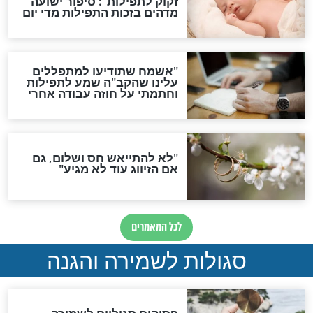
ות להמתקת הדינים וביטול
גזרות
סגולת ע"ב שמות הקודש
תפילה סגולית להמתקת
הדינים