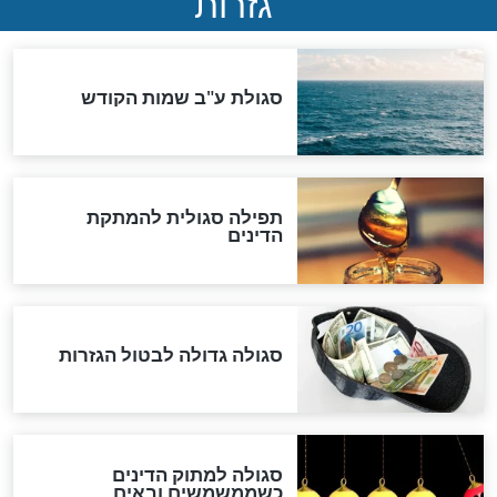
ההסכם החשאי של טראמפ
ואיראן: בלי שקיפות ועם הרבה
סימני שאלה
המסמך האבוד שנחשף
במרתפי מוסקבה: כתב היד
הנדיר של הרשב"ם התגלה
שורדת השואה שחוגגת 100:
"מודה לקב"ה על כל השנים"