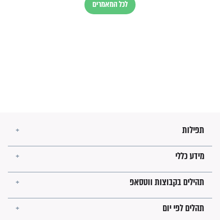
בנו של הבבא סאלי: "אלו
השניות האחרונות לפני מלחמה
עולמית"
מה יהיו גבולות ארץ ישראל
בזמן הגאולה?
לכל המאמרים
ישועות תהילים