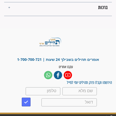
פציעת הראש של החייל הפכה
לנס רפואי בזכות...
"משהו בתוכי ידע שההריון הזה
זקוק לתפילות": סיפור ישועה
מדהים בזכות התפילות מדי יום
"אשמח שתודיעו למתפללים
עלינו שהקב"ה שמע לתפילות
וחתמתי על חוזה עבודה אחרי
שנתיים של חיפוש!"