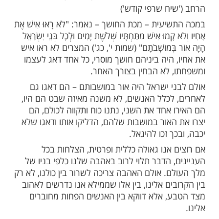
ים שהה אחד הרבנים עם רבי יהודה אריה
ר. כשנפרד מהאדמו"ר מגור הוא בירכו: "יהי
 בינינו, כדברי לשון התפילה, 'אַהֲבָה רַבָּה',
הרבי". השיבו רבי יהודה אריה: "זה לא מספיק,
סיף גם את הנוסח האחר של אותה תפילה:
עולָם' – כלומר אהבת הציבור". בחידוד לשונו
י יהודה אריה ברב לנהוג חיבה גם בציבור
יח שרפי קודש')
עית – מכת החושך – נאמר: "לֹא רָאוּ אִישׁ אֶת
ָמוּ אִישׁ מִתַּחְתָּיו שְׁלֹשֶׁת יָמִים וּלְכָל בְּנֵי יִשְׂרָאֵל
 בְּמוֹשְׁבֹתָם" (שמות י', כג') המצרים לא ראו איש
 היה ביניהם חושך מוסרי, כל אחד דאג לעצמו
 לא הבחין בצורך האחר.
י ישראל היה אור במושבותם – הם דאגו גם