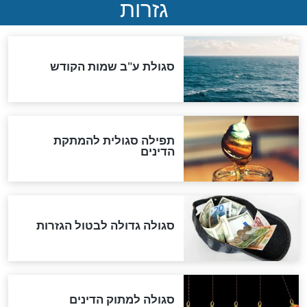
שורדת השואה שחוגגת 100:
"מודה לקב"ה על כל השנים"
"נביא בעיר": מכירת המחלה
לגוי והוספת השם חזקיהו
לרפואת הרב דב הכהן קוק
לכל המאמרים
אחרית הימים