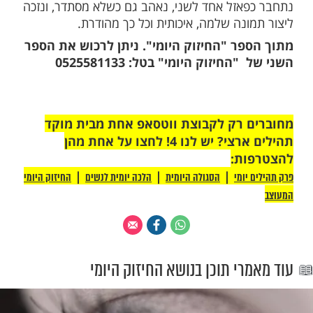
לכלל האנשים, לא משנה מאיזה שבט הם היו,
אחד את השני, נתנו כוח ותקווה לכולם, הם
האור במושבות שלהם, הדליקו אותו ודאגו שלא
ך זכו להיגאל.
 אנו גאולה כללית ופרטית, הצלחות בכל
 הדבר תלוי לרוב באהבה שלנו כלפי בניו של
ם. אולם האהבה צריכה לשרור בין כולנו, לא רק
ים אלינו, בין אלו שממילא אנו נדרשים לאהוב
, אלא דווקא בין האנשים הפחות מחוברים
אזל אחד לשני, נאהב גם כשלא מסתדר, ונזכה
ונה שלמה, איכותית וכל כך מהודרת.
ר "החיזוק היומי". ניתן לרכוש את הספר
חיזוק היומי" בטל: 0525581133