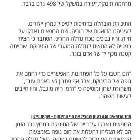
ות עוד תוכן חדש ומפתיע! התחברו לכל
מות שלנו בתהילים
בלחיצה כאן >>>​
שרון גרנט התבשרה בשבוע ה-28 להריונה כי התינוקת
צאת במצב מסכן חיים בשל סיבוך חריג בחבל
שליה. הפתרון מציל החיים שהרופאים הציעו
ה
קיסרי דחוף לצורך הוצאת התינוקת
ניתוח
די. שרון נותחה בניתוח קיסרי, והרופאים הוציאו
ת זעירה במשקל של 498 גרם בלבד.
ובהלה בדחיפות לטיפול נמרץ יילודים,
הדואגות של הוריה. שם הרופאים נאבקו על
ו נבוכים נוכח גודלה החריג. הסתבר כי הציוד
א התאים לגודלה המזערי של התינוקת, שהייתה
 יד של אדם בוגר.