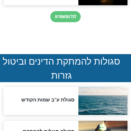
חדשות יהדות
הותר לפרסום: לוחמי מילואים
נהרגו בדרום לבנון
ההסכם החשאי של טראמפ
ואיראן: בלי שקיפות ועם הרבה
סימני שאלה
המסמך האבוד שנחשף
במרתפי מוסקבה: כתב היד