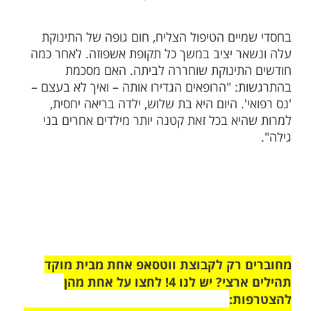
 הרופאים הגה רעיון מוזר: הוא הציע להכניס
קת לתוך שקית ניילון. הוא טען כי השקית תחמם
של התינוקת במהירות ותשמור על טמפרטורה
יציבה. מסתבר כי זו שיטה ידועה הנהוגה בקרב
 מסוימים בעולם לצורך חימום תינוקות פגים.
 לקח שקית ניילון והכניס את התינוקת לתוכה.
כל כך מוזר לראות את התינוקת שלי שוכבת בתוך
לון, אבל סמכתי על הרופאים שהם יודעים מה
", נזכרת שרון במראה המוזר ומגחכת. במשך
ם שכבה התינוקת בתוך שקית ניילון, והוריה לא
תקרב אליה. "זאת הייתה סכנת חיים של ממש
 אז רק עמדתי מהצד, הבטתי ונשאתי את
שבילה", מספרת שרון.