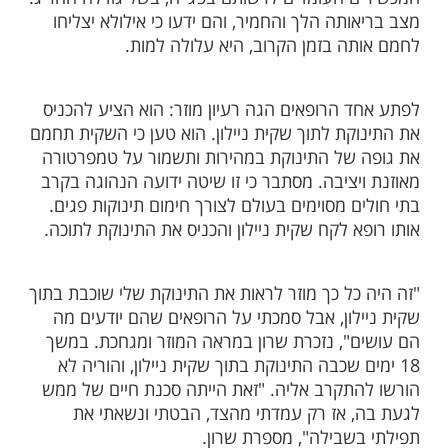
 על כל הפתרונות האפשריים כדי לחמם את
התינוקת, אבל אף פתרון לא באמת עזר",
ון ומוסיפה כי "הזמן היה מוגבל, והיו חייבים
הו".
 הגה רעיון שהציל את חיי התינוקת – שקית ניילון
נאבקו על חייה של התינוקת במרוץ נגד הזמן.
ליחו להעלות את חום גופה באמצעות
 העומדים לרשותם בפגייה, בשל גודלה החריג.
תה הלך והחמיר, והם ידעו כי אילולא יצליחו
ה בזמן הקרוב, היא עלולה למות.