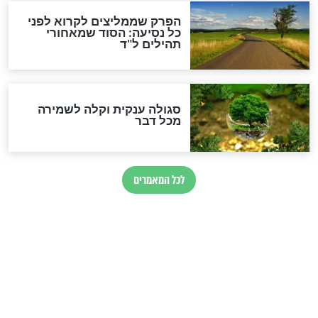
לכל המאמרים
מיסטיקה וקבלה
הרב שמואל אליהו: זה המפתח
לגאולה
זהו החוק הקוסמי שמחייב את
חורבנה של איראן לפי ספר
הזוהר הקדוש