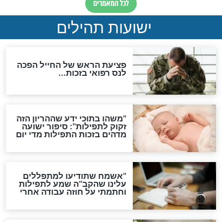
לכל המאמרים
ות להמתקת הדינים וביטול
גזרות
סגולת ע"ב שמות הקודש